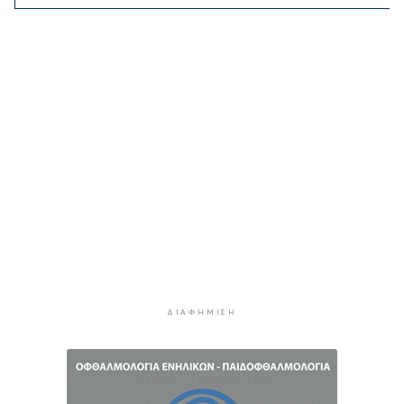
2 ώρες 48 λεπτά πρίν
Αίθριος ο καιρός στις Κυκλάδες με τη
Θερμοκρασία να φτάνει τους 31 βαθμούς
3 ώρες 8 λεπτά πρίν
Σύρος: Σοβαρό τροχαίο ατύχημα στο λιμάνι της
Ερμούπολης
10 ώρες 43 λεπτά πρίν
ΔΥΠΑ: 8.000 νέες θέσεις εργασίας για
ανέργους 55+ - Πώς θα πάρετε τα ένσημα για
σύνταξη
10 ώρες 49 λεπτά πρίν
ΕΛΣΤΑΤ: Υποχώρησε ο πληθωρισμός στο 3,4%
τον Ιούλιο - Επιμένει η ακρίβεια σε καύσιμα και
ΔΙΑΦΉΜΙΣΗ
ενοίκια
11 ώρες 13 λεπτά πρίν
Πάνω από 1 στους 5 Έλληνες καπνίζει
καθημερινά