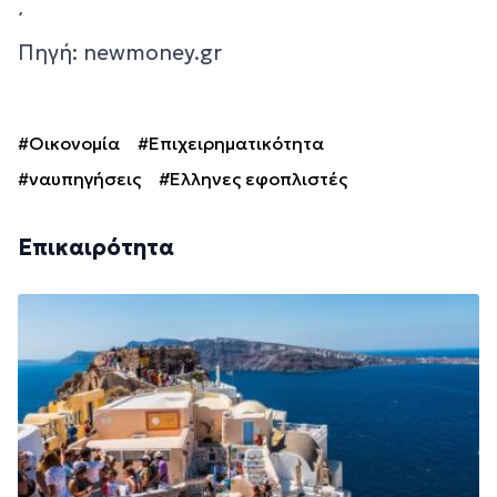
΄
Πηγή: newmoney.gr
#Οικονομία
#Επιχειρηματικότητα
#ναυπηγήσεις
#Έλληνες εφοπλιστές
Επικαιρότητα