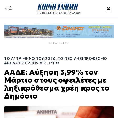
Παράκαμψη
προς
ΗΜΕΡΗΣΙΑ ΕΦΗΜΕΡΙΔΑ ΤΩΝ ΚΥΚΛΑΔΩΝ
το
Παράκαμψη
κυρίως
προς
περιεχόμενο
το
κυρίως
ΔΙΑΦΉΜΙΣΗ
περιεχόμενο
ΤΟ Α’ ΤΡΊΜΗΝΟ ΤΟΥ 2026, ΤΟ ΝΈΟ ΛΗΞΙΠΡΌΘΕΣΜΟ
ΑΝΉΛΘΕ ΣΕ 2,819 ΔΙΣ. ΕΥΡΏ
ΑΑΔΕ: Αύξηση 3,99% τον
Μάρτιο στους οφειλέτες με
ληξιπρόθεσμα χρέη προς το
Δημόσιο