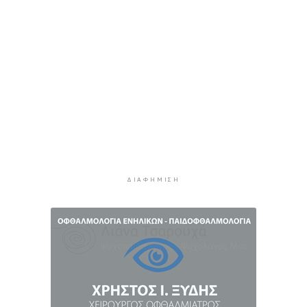
“Οι εργασίες στο κλειστό, στερούσαν τη
φυσική έδρα της ομάδας”
4 ώρες 18 λεπτά πρίν
Ανανέωσε με τον Α.Ο. Σύρου η Φεριντέ Σελιμάι
4 ώρες 23 λεπτά πρίν
Η έλλειψη μηχανικών “παγώνει” διεκδικήσεις
χρηματοδοτήσεων και έργα
4 ώρες 27 λεπτά πρίν
Συζητήσεις με το Υπουργείο για τη διάσωση
του Φάρου της Διδύμης
4 ώρες 32 λεπτά πρίν
ΔΙΑΦΉΜΙΣΗ