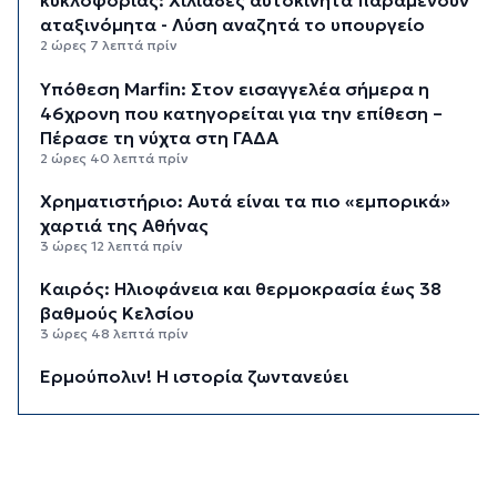
κυκλοφορίας: Χιλιάδες αυτοκίνητα παραμένουν
αταξινόμητα - Λύση αναζητά το υπουργείο
2 ώρες 7 λεπτά πρίν
Υπόθεση Marfin: Στον εισαγγελέα σήμερα η
46χρονη που κατηγορείται για την επίθεση –
Πέρασε τη νύχτα στη ΓΑΔΑ
2 ώρες 40 λεπτά πρίν
Χρηματιστήριο: Αυτά είναι τα πιο «εμπορικά»
χαρτιά της Αθήνας
3 ώρες 12 λεπτά πρίν
Καιρός: Ηλιοφάνεια και θερμοκρασία έως 38
βαθμούς Κελσίου
3 ώρες 48 λεπτά πρίν
Ερμούπολιν! Η ιστορία ζωντανεύει
3 ώρες 58 λεπτά πρίν
Η φωτογραφία της ημέρας
4 ώρες 8 λεπτά πρίν