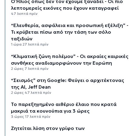
Ο Ήλιος όπως δεν τον έχουμε ξαναδεί - Οι πιο
λεπτομερείς εικόνες που έχουν καταγραφεί
47 λεπτά πρίν
“Ελευθερία, ασφάλεια και προσωπική εξέλιξη” -
Τι κρύβεται πίσω από την τάση των σόλο
ταξιδιών
1 ώρα 27 λεπτά πρίν
“Κλιματική ζώνη πολέμου” - Οι ακραίες καιρικές
συνθήκες αναδιαμορφώνουν την Ευρώπη
2 ώρες 7 λεπτά πρίν
“Σεισμός” στη Google: Φεύγει ο αρχιτέκτονας
της AI, Jeff Dean
2 ώρες 47 λεπτά πρίν
Το παρεξηγημένο αιθέριο έλαιο που κρατά
μακριά τα κουνούπια για 3 ώρες
3 ώρες 17 λεπτά πρίν
Ζητείται λύση στον γρίφο των
φοροαπαλλαγών: Ποια σχέδια επεξεργάζεται