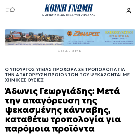
Παράκαμψη
προς
ΗΜΕΡΗΣΙΑ ΕΦΗΜΕΡΙΔΑ ΤΩΝ ΚΥΚΛΑΔΩΝ
το
Παράκαμψη
κυρίως
προς
περιεχόμενο
το
κυρίως
ΔΙΑΦΉΜΙΣΗ
περιεχόμενο
Ο ΥΠΟΥΡΓΌΣ ΥΓΕΊΑΣ ΠΡΟΧΩΡΆ ΣΕ ΤΡΟΠΟΛΟΓΊΑ ΓΙΑ
ΤΗΝ ΑΠΑΓΌΡΕΥΣΗ ΠΡΟΪΌΝΤΩΝ ΠΟΥ ΨΕΚΆΖΟΝΤΑΙ ΜΕ
ΧΗΜΙΚΈΣ ΟΥΣΊΕΣ
Άδωνις Γεωργιάδης: Μετά
την απαγόρευση της
ψεκασμένης κάνναβης,
καταθέτω τροπολογία για
παρόμοια προϊόντα