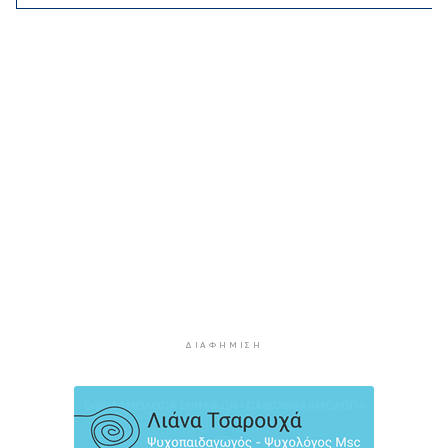
το ΥΠΕΘΟ
3 ώρες 47 λεπτά πρίν
Ενδιαφέρον του Δήμου Πάρου για τη στέγαση
των εκπαιδευτικών
4 ώρες 17 λεπτά πρίν
Πάνω από 90 ειδικότητες και 860 τμήματα στις
δημόσιες ΣΑΕΚ
4 ώρες 47 λεπτά πρίν
Αυξήθηκαν οι Έλληνες που αποφάσισαν να
διακόψουν το κάπνισμα
5 ώρες 17 λεπτά πρίν
Δράση ενημέρωσης ασφαλούς κολύμβησης και
πρόληψης των πνιγμών
ΔΙΑΦΉΜΙΣΗ
5 ώρες 47 λεπτά πρίν
Πέθανε ο συγγραφέας Γιάννης Γρηγοράκης
6 ώρες 17 λεπτά πρίν