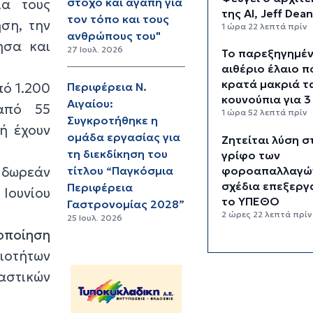
στόχο και αγάπη για
ια τους
της AI, Jeff Dea
τον τόπο και τους
ηση, την
1 ώρα 22 λεπτά πρίν
ανθρώπους του"
ησα και
27 Ιουλ. 2026
Το παρεξηγημέ
αιθέριο έλαιο π
κρατά μακριά τ
πό 1.200
Περιφέρεια Ν.
κουνούπια για 3
Αιγαίου:
από 55
1 ώρα 52 λεπτά πρίν
Συγκροτήθηκε η
ή έχουν
ομάδα εργασίας για
Ζητείται λύση σ
τη διεκδίκηση του
γρίφο των
 δωρεάν
φοροαπαλλαγών
τίτλου “Παγκόσμια
σχέδια επεξεργ
Περιφέρεια
Ιουνίου
το ΥΠΕΘΟ
Γαστρονομίας 2028”
2 ώρες 22 λεπτά πρίν
25 Ιουλ. 2026
οποίηση
Ενδιαφέρον το
ξιοτήτων
Πάρου για τη σ
των εκπαιδευτι
αστικών
2 ώρες 52 λεπτά πρίν
Πάνω από 90