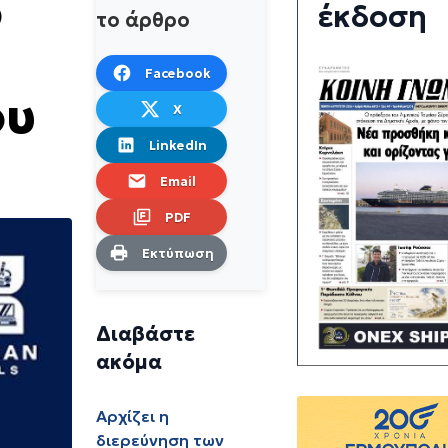
ο
έκδοση
το άρθρο
Facebook
ου
X
LinkedIn
Email
PDF
Εκτύπωση
Διαβάστε
ακόμα
Αρχίζει η
διερεύνηση των