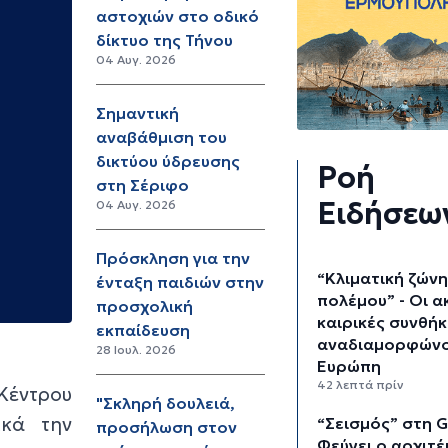
αστοχιών στο οδικό
δίκτυο της Τήνου
04 Αυγ. 2026
Σημαντική
αναβάθμιση του
δικτύου ύδρευσης
Ροή
στη Σέριφο
Ειδήσεω
04 Αυγ. 2026
Πρόσκληση για την
“Κλιματική ζών
ένταξη παιδιών στην
πολέμου” - Οι α
προσχολική
καιρικές συνθήκ
εκπαίδευση
αναδιαμορφώνο
28 Ιουλ. 2026
Ευρώπη
42 λεπτά πρίν
 Κέντρου
"Σκληρή δουλειά,
ικά την
“Σεισμός” στη G
προσήλωση στον
Φεύγει ο αρχιτ