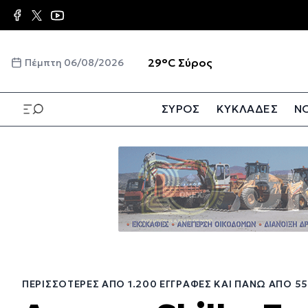
Παράκαμψη
προς
το
κυρίως
☀️
29°C
Σύρος
Πέμπτη 06/08/2026
περιεχόμενο
ΣΥΡΟΣ
ΚΥΚΛΑΔΕΣ
ΝΟ
Παράκαμψη
προς
το
κυρίως
περιεχόμενο
ΠΕΡΙΣΣΌΤΕΡΕΣ ΑΠΌ 1.200 ΕΓΓΡΑΦΈΣ ΚΑΙ ΠΆΝΩ ΑΠΌ