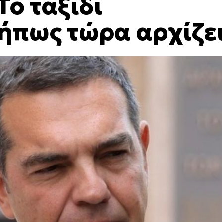
Το ταξίδι
μήπως τώρα αρχίζει