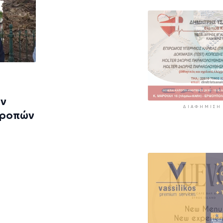
ων
ΔΙΑΦΉΜΙΣΗ
τροπών