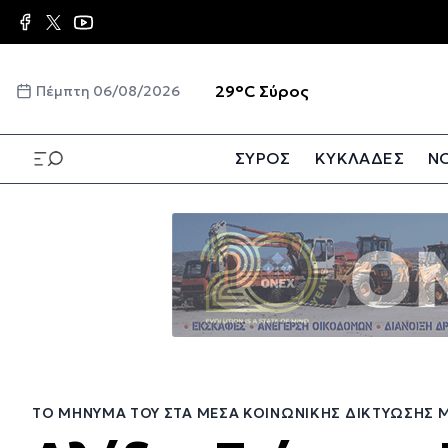
Παράκαμψη
προς
το
κυρίως
☀️
29°C
Σύρος
Πέμπτη 06/08/2026
περιεχόμενο
ΣΥΡΟΣ
ΚΥΚΛΑΔΕΣ
ΝΟ
Παράκαμψη
προς
το
κυρίως
περιεχόμενο
ΤΟ ΜΉΝΥΜΑ ΤΟΥ ΣΤΑ ΜΈΣΑ ΚΟΙΝΩΝΙΚΉΣ ΔΙΚΤΎΩΣΗΣ Μ