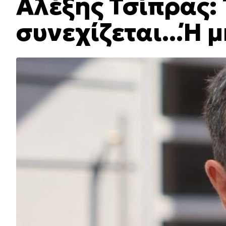
Αλέξης Τσίπρας: 
συνεχίζεται...Ή 