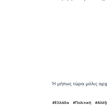
Ή μήπως τώρα μόλις αρχί
#Ελλάδα
#Πολιτική
#Αλέξ