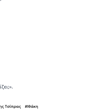
ζει;».
ης Τσίπρας
#Ιθάκη