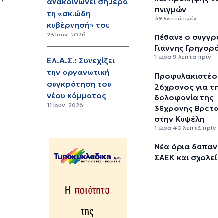
ανακοινώνει σήμερα
πνιγμών
τη «σκιώδη
39 λεπτά πρίν
κυβέρνησή» του
23 Ιουν. 2026
Πέθανε ο συγγ
Γιάννης Γρηγορ
1 ώρα 9 λεπτά πρίν
ΕΛ.Α.Σ.: Συνεχίζει
την οργανωτική
Προφυλακιστέο
συγκρότηση του
26χρονος για τ
νέου κόμματος
δολοφονία της
11 Ιουν. 2026
38χρονης Βρετα
στην Κυψέλη
1 ώρα 40 λεπτά πρίν
Νέα όρια δαπαν
ΣΑΕΚ και σχολε
δεύτερης ευκαι
2 ώρες 11 λεπτά πρίν
Σύρος: Προσωρ
παύση αποκομι
ογκωδών και