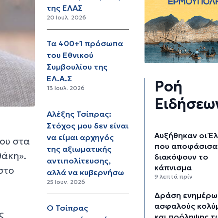
της ΕΛΑΣ
20 Ιουλ. 2026
Τα 400+1 πρόσωπα
του Εθνικού
Συμβουλίου της
ΕΛ.Α.Σ
Ροή
13 Ιουλ. 2026
Ειδήσεω
Αλέξης Τσίπρας:
Στόχος μου δεν είναι
Αυξήθηκαν οι Έ
να είμαι αρχηγός
του στα
που αποφάσισα
της αξιωματικής
θάκη».
διακόψουν το
αντιπολίτευσης,
κάπνισμα
 στο
αλλά να κυβερνήσω
9 λεπτά πρίν
25 Ιουν. 2026
Δράση ενημέρω
υ
ασφαλούς κολύ
Ο Τσίπρας
ς
και πρόληψης τ