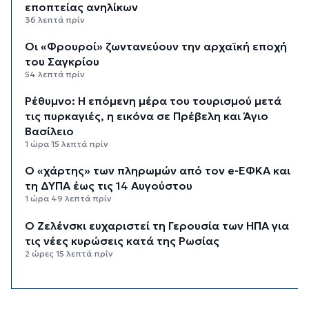
εποπτείας ανηλίκων
36 λεπτά πρίν
Οι «Φρουροί» ζωντανεύουν την αρχαϊκή εποχή
του Σαγκρίου
54 λεπτά πρίν
Ρέθυμνο: Η επόμενη μέρα του τουρισμού μετά
τις πυρκαγιές, η εικόνα σε Πρέβελη και Άγιο
Βασίλειο
1 ώρα 15 λεπτά πρίν
Ο «χάρτης» των πληρωμών από τον e-ΕΦΚΑ και
τη ΔΥΠΑ έως τις 14 Αυγούστου
1 ώρα 49 λεπτά πρίν
Ο Ζελένσκι ευχαριστεί τη Γερουσία των ΗΠΑ για
τις νέες κυρώσεις κατά της Ρωσίας
2 ώρες 15 λεπτά πρίν
Κυκλάδες: Συνελήφθησαν έξι άτομα για
ηχορύπανση από καταστήματα
2 ώρες 50 λεπτά πρίν