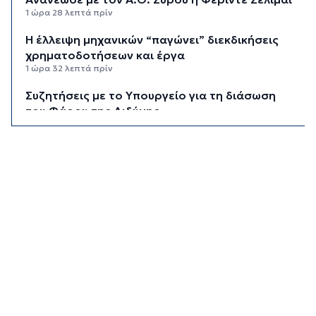
1 ώρα 28 λεπτά πρίν
Η έλλειψη μηχανικών “παγώνει” διεκδικήσεις
χρηματοδοτήσεων και έργα
1 ώρα 32 λεπτά πρίν
Συζητήσεις με το Υπουργείο για τη διάσωση
του Φάρου της Διδύμης
1 ώρα 37 λεπτά πρίν
Οριστικά στον Δήμο Σίφνου οι αθλητικές
εγκαταστάσεις της "Μαρούσας"
1 ώρα 43 λεπτά πρίν
Μια καινοτόμος εκπαιδευτική δράση που
συνδυάζει την ιστορία με την τεχνολογία
1 ώρα 48 λεπτά πρίν
Σχολή προπονητών UEFA C στη Σύρο
1 ώρα 53 λεπτά πρίν
Πιλοτικό πρόγραμμα στην Τήνο για