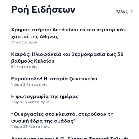
Ροή Ειδήσεων
Όλες
Χρηματιστήριο: Αυτά είναι τα πιο «εμπορικά»
χαρτιά της Αθήνας
17 λεπτά πρίν
Καιρός: Ηλιοφάνεια και θερμοκρασία έως 38
βαθμούς Κελσίου
52 λεπτά πρίν
Ερμούπολιν! Η ιστορία ζωντανεύει
1 ώρα 3 λεπτά πρίν
Η φωτογραφία της ημέρας
1 ώρα 13 λεπτά πρίν
“Οι εργασίες στο κλειστό, στερούσαν τη
φυσική έδρα της ομάδας”
1 ώρα 23 λεπτά πρίν
Ανανέωσε με τον Α.Ο. Σύρου η Φεριντέ Σελιμάι