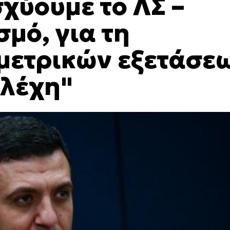
σχύουμε το ΛΣ –
μό, για τη
μετρικών εξετάσε
ελέχη"