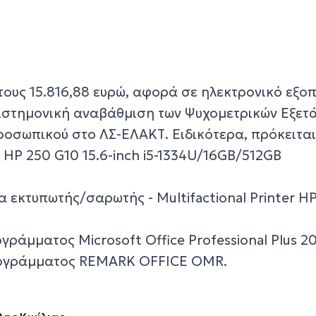
τους 15.816,88 ευρώ, αφορά σε ηλεκτρονικό εξο
επιστημονική αναβάθμιση των Ψυχομετρικών Εξετ
οσωπικού στο ΛΣ-ΕΛΑΚΤ. Ειδικότερα, πρόκειται 
ps HP 250 G10 15.6-inch i5-1334U/16GB/512GB
α εκτυπωτής/σαρωτής - Μultifactional Printer H
ογράμματος Μicrosoft Office Professional Plus 2
προγράμματος REMARK OFFICE OMR.