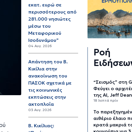
εκατ. ευρώ σε
περισσότερους από
281.000 νησιώτες
μέσω του
Μεταφορικού
Ισοδυνάμου”
04 Αυγ. 2026
Ροή
Ειδήσεω
Απάντηση του Β.
Κικίλια στην
ανακοίνωση του
“Σεισμός” στη G
ΠΑΣΟΚ σχετικά με
Φεύγει ο αρχιτ
τις κοινωνικές
της AI, Jeff Dea
εκπτώσεις στην
18 λεπτά πρίν
ακτοπλοΐα
03 Αυγ. 2026
Το παρεξηγημέ
ο
αιθέριο έλαιο π
ού
κρατά μακριά τ
Β. Κικίλιας:
κουνούπια για 3