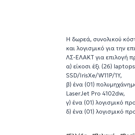
Η δωρεά, συνολικού κόσ
και λογισμικό για την 
ΛΣ-ΕΛΑΚΤ για επιλογή πρ
α) είκοσι έξι (26) lapto
SSD/IrisXe/W11P/1Y,
β) ένα (01) πολυμηχάνημ
LaserJet Pro 4102dw,
γ) ένα (01) λογισμικό πρ
δ) ένα (01) λογισμικό 