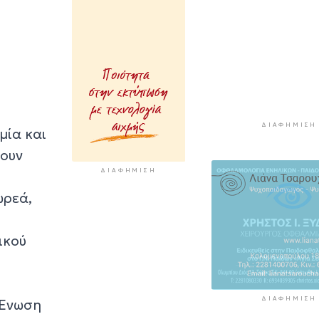
ΣΑΕΚ και σχολε
δεύτερης ευκαι
4 ώρες 49 λεπτά πρί
Σύρος: Προσωρ
παύση αποκομι
ογκωδών και
κλαδεμάτων
ΔΙΑΦΉΜΙΣΗ
μία και
5 ώρες 19 λεπτά πρίν
νουν
Aκτοπλοΐα: Σε
ΔΙΑΦΉΜΙΣΗ
«πράσινη» ρότα
σχέδιο
ωρεά,
χρηματοδότησ
5 ώρες 38 λεπτά πρί
ικού
ΔΙΑΦΉΜΙΣΗ
 Ένωση