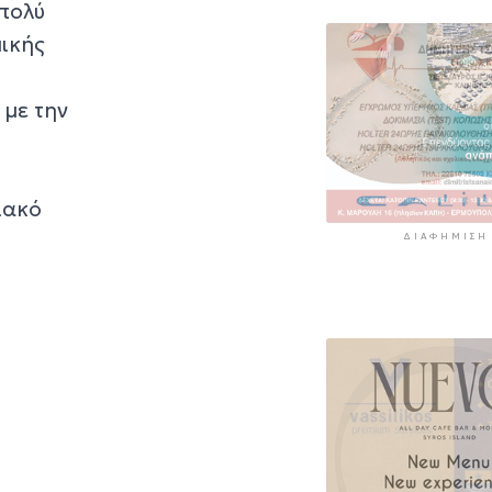
 πολύ
μικής
 με την
ιακό
ΔΙΑΦΉΜΙΣΗ