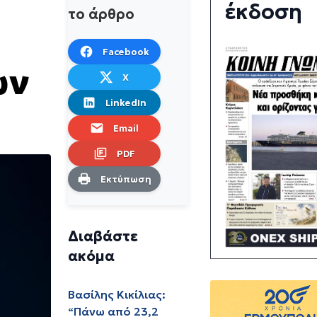
έκδοση
το άρθρο
Facebook
ων
X
LinkedIn
Email
PDF
Εκτύπωση
Διαβάστε
ακόμα
Βασίλης Κικίλιας:
“Πάνω από 23,2