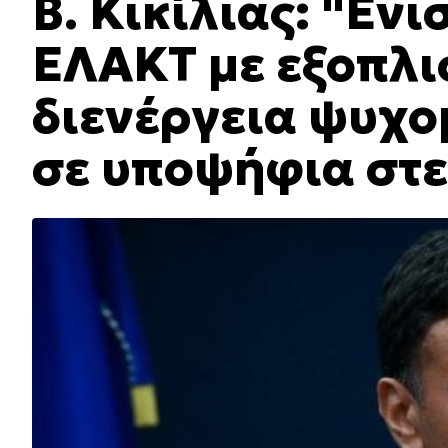
Β. Κικίλιας: "Ενι
ΕΛΑΚΤ με εξοπλισ
διενέργεια ψυχο
σε υποψήφια στ