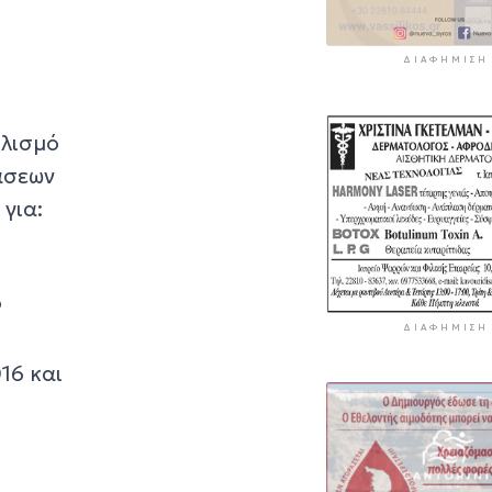
ΔΙΑΦΉΜΙΣΗ
πλισμό
άσεων
για:
P
ΔΙΑΦΉΜΙΣΗ
016 και