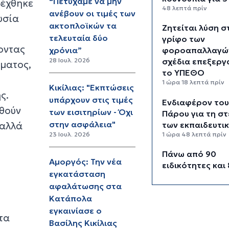
“Πετύχαμε να μην
δέχθηκε
48 λεπτά πρίν
ανέβουν οι τιμές των
υσία
ακτοπλοϊκών τα
Ζητείται λύση σ
τελευταία δύο
γρίφο των
οντας
χρόνια”
φοροαπαλλαγών
28 Ιουλ. 2026
σχέδια επεξεργ
ώματος,
το ΥΠΕΘΟ
1 ώρα 18 λεπτά πρίν
Κικίλιας: "Εκπτώσεις
ς.
υπάρχουν στις τιμές
Ενδιαφέρον το
ηθούν
των εισιτηρίων - Όχι
Πάρου για τη σ
στην ασφάλεια"
 αλλά
των εκπαιδευτι
1 ώρα 48 λεπτά πρίν
23 Ιουλ. 2026
Πάνω από 90
Αμοργός: Την νέα
ειδικότητες και
εγκατάσταση
τμήματα στις δ
αφαλάτωσης στα
ΣΑΕΚ
2 ώρες 18 λεπτά πρίν
Κατάπολα
εγκαινίασε ο
τα
Αυξήθηκαν οι Έ
Βασίλης Κικίλιας
που αποφάσισα