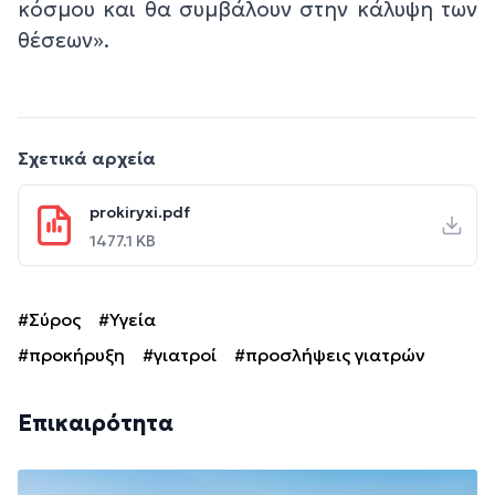
κόσμου και θα συμβάλουν στην κάλυψη των
θέσεων».
Σχετικά αρχεία
prokiryxi.pdf
1477.1 KB
#Σύρος
#Υγεία
#προκήρυξη
#γιατροί
#προσλήψεις γιατρών
Επικαιρότητα