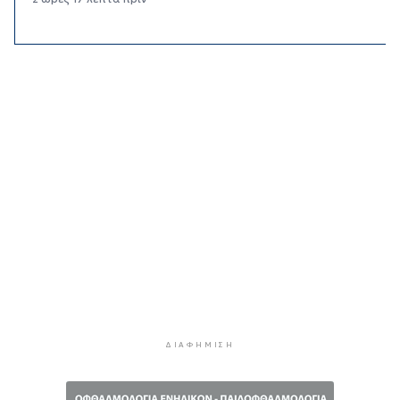
«Παίζω άρα υπάρχω» στον Πύργο Μπαζαίου
2 ώρες 39 λεπτά πρίν
Κάλεσμα της Λαϊκής Συσπείρωσης Πάρου στη
συγκέντρωση για τις πυρκαγιές
3 ώρες 1 λεπτό πρίν
Αίθριος ο καιρός στις Κυκλάδες με τη
Θερμοκρασία να φτάνει τους 31 βαθμούς
3 ώρες 22 λεπτά πρίν
Σύρος: Σοβαρό τροχαίο ατύχημα στο λιμάνι της
Ερμούπολης
10 ώρες 56 λεπτά πρίν
ΔΥΠΑ: 8.000 νέες θέσεις εργασίας για
ανέργους 55+ - Πώς θα πάρετε τα ένσημα για
σύνταξη
ΔΙΑΦΉΜΙΣΗ
11 ώρες 3 λεπτά πρίν
ΕΛΣΤΑΤ: Υποχώρησε ο πληθωρισμός στο 3,4%