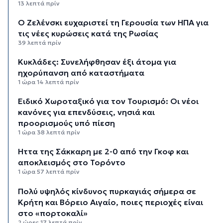
13 λεπτά πρίν
Ο Ζελένσκι ευχαριστεί τη Γερουσία των ΗΠΑ για
τις νέες κυρώσεις κατά της Ρωσίας
39 λεπτά πρίν
Κυκλάδες: Συνελήφθησαν έξι άτομα για
ηχορύπανση από καταστήματα
1 ώρα 14 λεπτά πρίν
Ειδικό Χωροταξικό για τον Τουρισμό: Οι νέοι
κανόνες για επενδύσεις, νησιά και
προορισμούς υπό πίεση
1 ώρα 38 λεπτά πρίν
Ήττα της Σάκκαρη με 2-0 από την Γκοφ και
αποκλεισμός στο Τορόντο
1 ώρα 57 λεπτά πρίν
Πολύ υψηλός κίνδυνος πυρκαγιάς σήμερα σε
Κρήτη και Βόρειο Αιγαίο, ποιες περιοχές είναι
στο «πορτοκαλί»
2 ώρες 17 λεπτά πρίν