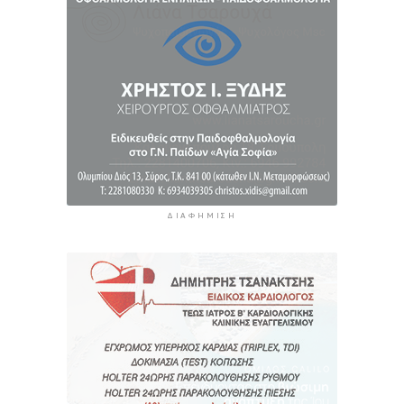
τον Ιούλιο - Επιμένει η ακρίβεια σε καύσιμα και
ενοίκια
11 ώρες 27 λεπτά πρίν
ΔΙΑΦΉΜΙΣΗ