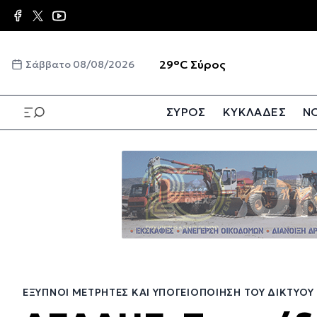
Παράκαμψη
προς
το
κυρίως
☀️
29°C
Σύρος
Σάββατο 08/08/2026
περιεχόμενο
ΣΥΡΟΣ
ΚΥΚΛΑΔΕΣ
ΝΟ
Παράκαμψη
προς
το
κυρίως
περιεχόμενο
ΈΞΥΠΝΟΙ ΜΕΤΡΗΤΈΣ ΚΑΙ ΥΠΟΓΕΙΟΠΟΊΗΣΗ ΤΟΥ ΔΙΚΤΎΟΥ