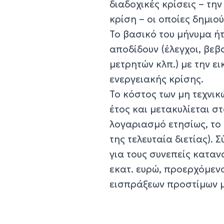
διαδοχικές κρίσεις – τη
κρίση – οι οποίες δημι
Το βασικό του μήνυμα ήτ
αποδίδουν (έλεγχοι, βε
μετρητών κλπ.) με την ε
ενεργειακής κρίσης.
Το κόστος των μη τεχνικ
έτος και μετακυλίεται σ
λογαριασμό ετησίως, το ο
της τελευταία διετίας).
για τους συνεπείς κατα
εκατ. ευρώ, προερχόμεν
εισπράξεων προστίμων μ