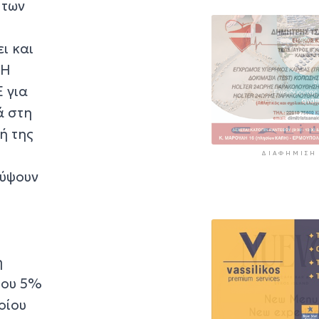
8 ώρες 32 λεπτά πρί
 των
«Στάχτη» 272.8
στρέμματα αυτ
ι και
καλοκαίρι
 Η
9 ώρες 15 λεπτά πρίν
 για
ά στη
ή της
ΔΙΑΦΉΜΙΣΗ
κύψουν
η
του 5%
οίου