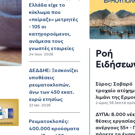
Ελλάδα είχε το
κύκλωμα που
«πείραζε» μετρητές
- 105 οι
κατηγορούμενοι,
ανάμεσα τους
γνωστές εταιρείες
Ροή
24 Ιουν. 2026
Ειδήσεω
ΔΕΔΔΗΕ: Ξεσκονίζει
υποθέσεις
Σύρος: Σοβαρό
ρευματοκλοπών,
τροχαίο ατύχημ
άνω των 450 εκατ.
λιμάνι της Ερμ
ευρώ ετησίως
2 ώρες 36 λεπτά πρί
22 Ιαν. 2026
ΔΥΠΑ: 8.000 νέ
θέσεις εργασίας
Ρευματοκλοπές:
ανέργους 55+ - 
400.000 κρούσματα
πάρετε τα ένση