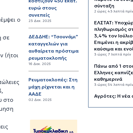
κοστίζουν 450 εκατ.
σύνταξη
ευρώ στους
2 ώρες 43 λεπτά πρί
συνεπείς
πέμψει ο
23 Δεκ. 2025
ΕΛΣΤΑΤ: Υποχώ
.
πληθωρισμός σ
3,4% τον Ιούλιο
ΔΕΔΔΗΕ: “Τσουνάμι”
ή σε
Επιμένει η ακρί
καταγγελιών για
καύσιμα και ενο
αυθαίρετα πρόστιμα
ν (ήτοι
3 ώρες 7 λεπτά πρίν
ρευματοκλοπής
16 Δεκ. 2025
Πάνω από 1 στο
Έλληνες καπνίζε
καθημερινά
Ρευματοκλοπές: Στη
πώλειες
3 ώρες 54 λεπτά πρί
μάχη ρίχνεται και η
3,
ΑΑΔΕ
Αγρότες: Η νέα 
ω στο
02 Δεκ. 2025
ενίσχυσης 2026
ίμηση
myAGRO, οι αλλ
και οι προθεσμί
4 ώρες 37 λεπτά πρί
εις
Κόλαφος ΟΟΣΑ: