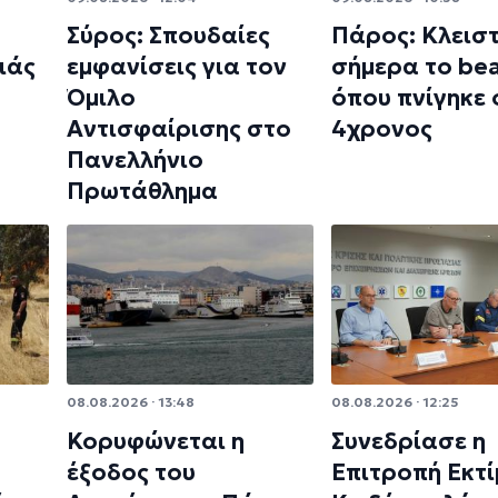
Σύρος: Σπουδαίες
Πάρος: Κλεισ
ιάς
εμφανίσεις για τον
σήμερα το bea
Όμιλο
όπου πνίγηκε 
Αντισφαίρισης στο
4χρονος
Πανελλήνιο
Πρωτάθλημα
08.08.2026 · 13:48
08.08.2026 · 12:25
Κορυφώνεται η
Συνεδρίασε η
έξοδος του
Επιτροπή Εκτ