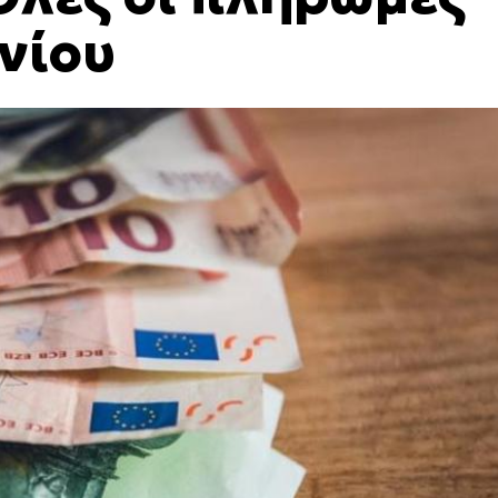
υνίου