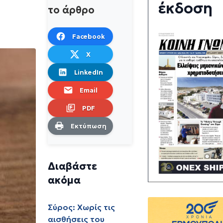
έκδοση
το άρθρο
Facebook
X
LinkedIn
Email
PDF
Εκτύπωση
Διαβάστε
ακόμα
Σύρος: Χωρίς τις
αισθήσεις του