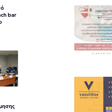
περιοχές
τό
5 ώρες 48 λεπτά πρί
ch bar
ο
ΔΙΑΦΉΜΙΣΗ
ίμησης