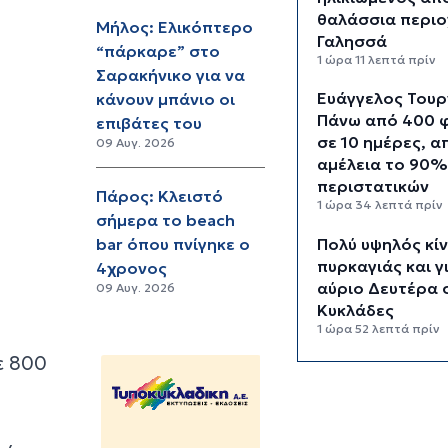
θαλάσσια περιο
Μήλος: Ελικόπτερο
Γαλησσά
“πάρκαρε” στο
1 ώρα 11 λεπτά πρίν
Σαρακήνικο για να
Ευάγγελος Τουρ
κάνουν μπάνιο οι
Πάνω από 400 
επιβάτες του
σε 10 ημέρες, α
09 Αυγ. 2026
αμέλεια το 90%
περιστατικών
Πάρος: Κλειστό
1 ώρα 34 λεπτά πρίν
σήμερα το beach
Πολύ υψηλός κί
bar όπου πνίγηκε ο
πυρκαγιάς και γ
4χρονος
αύριο Δευτέρα 
09 Αυγ. 2026
Κυκλάδες
1 ώρα 52 λεπτά πρίν
ε 800
Ασθενής ξυλοκ
νοσηλεύτρια στ
Επείγοντα του
Ερυθρού Σταυρ