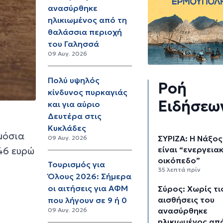
ανασύρθηκε
ηλικιωμένος από τη
θαλάσσια περιοχή
του Γαλησσά
09 Αυγ. 2026
Πολύ υψηλός
Ροή
κίνδυνος πυρκαγιάς
Ειδήσεω
και για αύριο
Δευτέρα στις
Κυκλάδες
μόσια
ΣΥΡΙΖΑ: Η Νάξος
09 Αυγ. 2026
είναι “ενεργεια
46 ευρώ
οικόπεδο”
Τουρισμός για
35 λεπτά πρίν
Όλους 2026: Σήμερα
οι αιτήσεις για ΑΦΜ
Σύρος: Χωρίς τι
αισθήσεις του
που λήγουν σε 9 ή 0
ανασύρθηκε
09 Αυγ. 2026
ηλικιωμένος απ