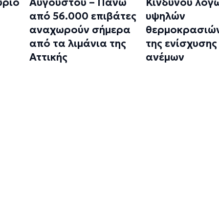
ύριο
Αυγούστου – Πάνω
Κινδύνου λόγ
από 56.000 επιβάτες
υψηλών
αναχωρούν σήμερα
θερμοκρασιών
από τα λιμάνια της
της ενίσχυσης
Αττικής
ανέμων