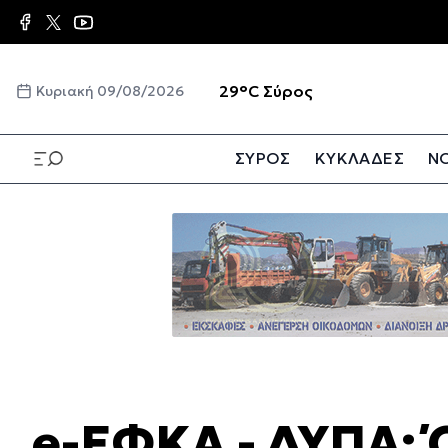
Παράκαμψη
προς
το
κυρίως
☀️
29°C
Σύρος
Κυριακή 09/08/2026
περιεχόμενο
ΣΥΡΟΣ
ΚΥΚΛΑΔΕΣ
ΝΟ
Παράκαμψη
προς
το
κυρίως
περιεχόμενο
e-ΕΦΚΑ - ΔΥΠΑ: 