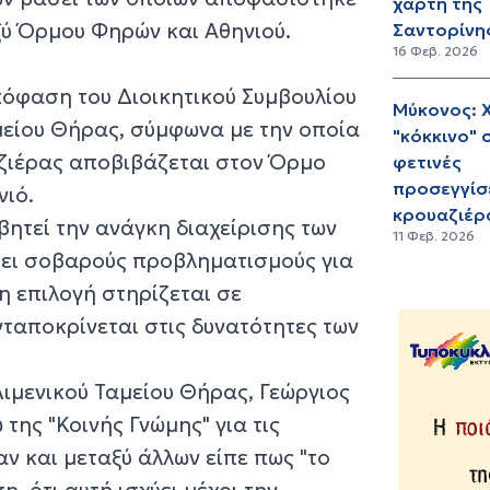
χάρτη της
ύ Όρμου Φηρών και Αθηνιού.
Σαντορίνη
16 Φεβ. 2026
όφαση του Διοικητικού Συμβουλίου
Μύκονος: 
μείου Θήρας, σύμφωνα με την οποία
"κόκκινο" 
ζιέρας αποβιβάζεται στον Όρμο
φετινές
προσεγγίσ
νιό.
κρουαζιέρ
ητεί την ανάγκη διαχείρισης των
11 Φεβ. 2026
ει σοβαρούς προβληματισμούς για
η επιλογή στηρίζεται σε
ταποκρίνεται στις δυνατότητες των
ιμενικού Ταμείου Θήρας, Γεώργιος
της "Κοινής Γνώμης" για τις
ν και μεταξύ άλλων είπε πως "το