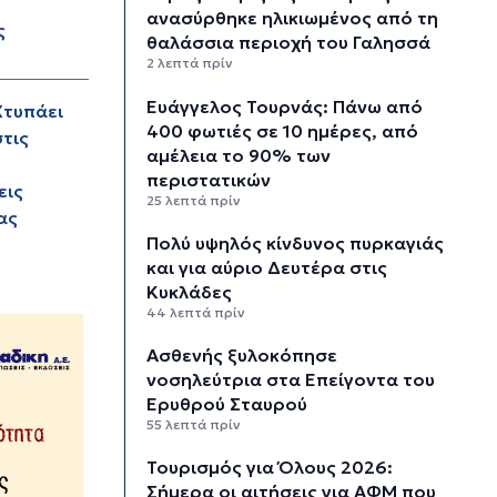
ανασύρθηκε ηλικιωμένος από τη
ς
θαλάσσια περιοχή του Γαλησσά
2 λεπτά πρίν
Ευάγγελος Τουρνάς: Πάνω από
Χτυπάει
400 φωτιές σε 10 ημέρες, από
στις
αμέλεια το 90% των
περιστατικών
εις
25 λεπτά πρίν
ας
Πολύ υψηλός κίνδυνος πυρκαγιάς
και για αύριο Δευτέρα στις
Κυκλάδες
44 λεπτά πρίν
Ασθενής ξυλοκόπησε
νοσηλεύτρια στα Επείγοντα του
Ερυθρού Σταυρού
55 λεπτά πρίν
Τουρισμός για Όλους 2026:
Σήμερα οι αιτήσεις για ΑΦΜ που