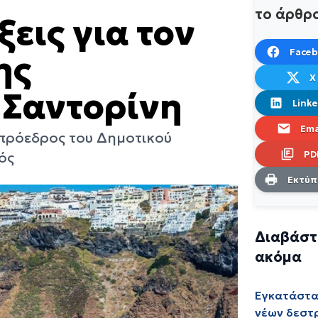
το άρθρ
εις για τον
Face
ης
X
 Σαντορίνη
Linke
Ema
 πρόεδρος του Δημοτικού
ός
PD
Εκτύ
Διαβάστ
ακόμα
Εγκατάστα
νέων δεστ