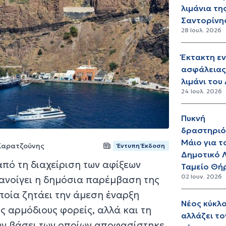
λιμάνια τη
Σαντορίνη
28 Ιουλ. 2026
Έκτακτη ε
ασφάλειας
λιμάνι του
24 Ιουλ. 2026
Πυκνή
δραστηριό
Μάιο για τ
Καρατζούνης
Έντυπη Έκδοση
Δημοτικό Λ
πό τη διαχείριση των αφίξεων
Ταμείο Θή
02 Ιουν. 2026
ανοίγει η δημόσια παρέμβαση της
ποία ζητάει την άμεση έναρξη
Νέος κύκλ
ς αρμόδιους φορείς, αλλά και τη
αλλάζει το
ων βάσει των οποίων αποφασίστηκε