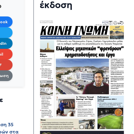
έκδοση
ο
book
dIn
il
F
πωση
ε
ση 35
ρών στα