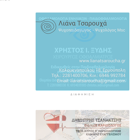
κίνηση και σήμερα στο λιμάνι του
Πειραιά
4 ώρες 11 λεπτά πρίν
Πυρκαγιές: Τι πρέπει να κάνουν οι
ταξιδιώτες που έχουν
προγραμματίσει διακοπές σε
πληγείσες περιοχές
4 ώρες 39 λεπτά πρίν
Μειωμένη Σύνταξη: Όλα όσα
πρέπει να γνωρίζετε
5 ώρες 15 λεπτά πρίν
ΔΙΑΦΉΜΙΣΗ