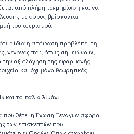
ύεται από πλήρη τεκμηρίωση και να
ύλευσης με όσους βρίσκονται
μμή του τουρισμού.
τι η ίδια η απόφαση προβλέπει τη
ς, γεγονός που, όπως σημειώνουν,
α την αξιολόγηση της εφαρμογής
οιχεία και όχι μόνο θεωρητικές
κ και το παλιό λιμάνι
α που θέτει η Ένωση Ξεναγών αφορά
ης των επισκεπτών που
λιμάνι των Φηρών. Όπως αναφέρει