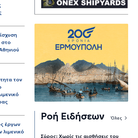
ς
ς
νίσχυση
 στο
 Αθηνιού
τητα τον
ο
ιμενικό
ρας
Ροή Ειδήσεων
Όλες
ος έργων
ν λιμενικό
Σύρος: Χωρίς τις αισθήσεις του