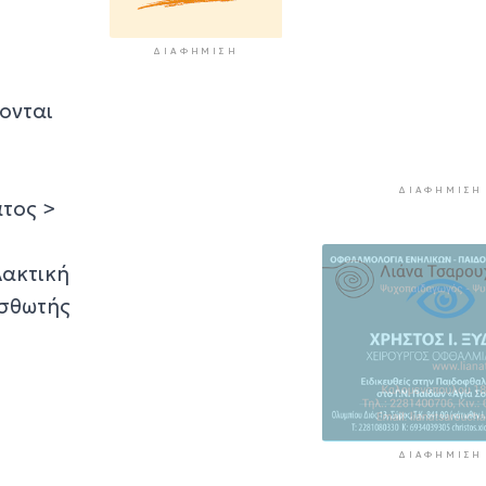
"Μαρούσας"
2 ώρες 19 λεπτά πρίν
ΔΙΑΦΉΜΙΣΗ
Μια καινοτόμος
νονται
εκπαιδευτική δ
που συνδυάζει 
ιστορία με την
τεχνολογία
ΔΙΑΦΉΜΙΣΗ
2 ώρες 24 λεπτά πρί
ατος >
Σχολή προπονη
UEFA C στη Σύρ
λακτική
2 ώρες 29 λεπτά πρί
ισθωτής
ΔΙΑΦΉΜΙΣΗ