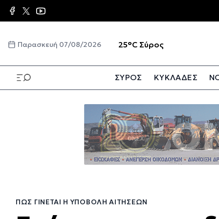
Παράκαμψη
προς
το
κυρίως
☀️
25°C
Σύρος
Παρασκευή 07/08/2026
περιεχόμενο
ΣΥΡΟΣ
ΚΥΚΛΑΔΕΣ
ΝΟ
Παράκαμψη
προς
το
κυρίως
περιεχόμενο
ΠΏΣ ΓΊΝΕΤΑΙ Η ΥΠΟΒΟΛΉ ΑΙΤΉΣΕΩΝ