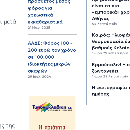
πρόσθετος μέσος
είναι τα πιο
φόρος για
«εμπορικά» χαρ
χρεωστικά
Αθήνας
ι μετά
εκκαθαριστικά
54 λεπτά πρίν
21 Μαρ. 2025
Καιρός: Ηλιοφάν
θερμοκρασία έω
ΑΑΔΕ: Φόρος 100 -
βαθμούς Κελσίο
200 ευρώ τον χρόνο
1 ώρα 29 λεπτά πρίν
σε 100.000
ιδιοκτήτες μικρών
Ερμούπολιν! Η ι
ζωντανεύει
σκαφών
1 ώρα 39 λεπτά πρίν
29 Ιουλ. 2024
Η φωτογραφία 
ημέρας
1 ώρα 49 λεπτά πρίν
“Οι εργασίες σ
κλειστό, στερο
φυσική έδρα τη
ης της
ομάδας”