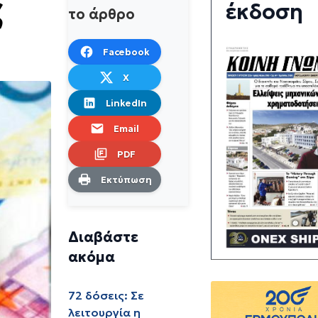
ς
έκδοση
το άρθρο
Facebook
X
LinkedIn
Email
PDF
Εκτύπωση
Διαβάστε
ακόμα
72 δόσεις: Σε
λειτουργία η