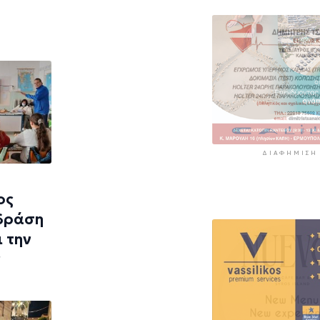
ΔΙΑΦΉΜΙΣΗ
ος
 δράση
 την
ν