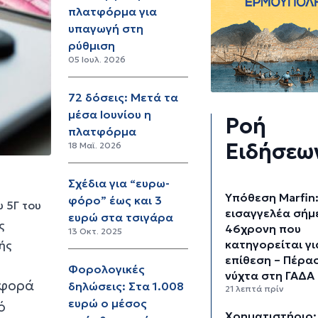
πλατφόρμα για
υπαγωγή στη
ρύθμιση
05 Ιουλ. 2026
72 δόσεις: Μετά τα
μέσα Ιουνίου η
Ροή
πλατφόρμα
Ειδήσεω
18 Μαϊ. 2026
Σχέδια για “ευρω-
Υπόθεση Marfin
φόρο” έως και 3
 5Γ του
εισαγγελέα σήμ
ευρώ στα τσιγάρα
ς
46χρονη που
13 Οκτ. 2025
κατηγορείται γι
ής
επίθεση – Πέρα
Φορολογικές
νύχτα στη ΓΑΔΑ
αφορά
δηλώσεις: Στα 1.008
21 λεπτά πρίν
ευρώ ο μέσος
ό
Χρηματιστήριο: