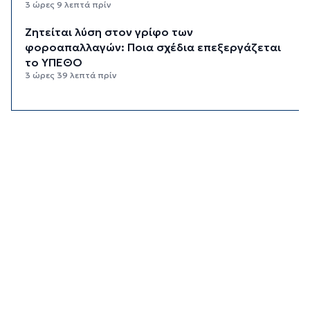
3 ώρες 9 λεπτά πρίν
Ζητείται λύση στον γρίφο των
φοροαπαλλαγών: Ποια σχέδια επεξεργάζεται
το ΥΠΕΘΟ
3 ώρες 39 λεπτά πρίν
Ενδιαφέρον του Δήμου Πάρου για τη στέγαση
των εκπαιδευτικών
4 ώρες 9 λεπτά πρίν
Πάνω από 90 ειδικότητες και 860 τμήματα στις
δημόσιες ΣΑΕΚ
4 ώρες 39 λεπτά πρίν
Αυξήθηκαν οι Έλληνες που αποφάσισαν να
διακόψουν το κάπνισμα
5 ώρες 9 λεπτά πρίν
Δράση ενημέρωσης ασφαλούς κολύμβησης και
πρόληψης των πνιγμών
5 ώρες 39 λεπτά πρίν