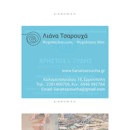
Πέθανε ο συγγραφέας Γιάννης Γρηγοράκης
6 ώρες 9 λεπτά πρίν
ΔΙΑΦΉΜΙΣΗ
Προφυλακιστέος ο 26χρονος για τη δολοφονία
της 38χρονης Βρετανίδας στην Κυψέλη
6 ώρες 40 λεπτά πρίν
ΔΙΑΦΉΜΙΣΗ