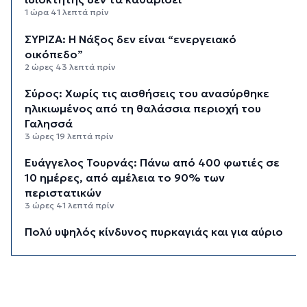
1 ώρα 41 λεπτά πρίν
ΣΥΡΙΖΑ: Η Νάξος δεν είναι “ενεργειακό
οικόπεδο”
2 ώρες 43 λεπτά πρίν
Σύρος: Χωρίς τις αισθήσεις του ανασύρθηκε
ηλικιωμένος από τη θαλάσσια περιοχή του
Γαλησσά
3 ώρες 19 λεπτά πρίν
Ευάγγελος Τουρνάς: Πάνω από 400 φωτιές σε
10 ημέρες, από αμέλεια το 90% των
περιστατικών
3 ώρες 41 λεπτά πρίν
Πολύ υψηλός κίνδυνος πυρκαγιάς και για αύριο
Δευτέρα στις Κυκλάδες
4 ώρες πρίν
Ασθενής ξυλοκόπησε νοσηλεύτρια στα
Επείγοντα του Ερυθρού Σταυρού