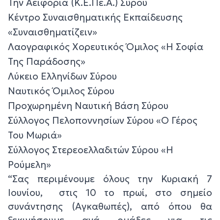
Την Αειφορία (Κ.Ε.Πε.Α.) Σύρου
Κέντρο Συναισθηματικής Εκπαίδευσης
«Συναισθηματίζειν»
Λαογραφικός Χορευτικός Όμιλος «Η Σοφία
Της Παράδοσης»
Λύκειο Ελληνίδων Σύρου
Ναυτικός Όμιλος Σύρου
Προχωρημένη Ναυτική Βάση Σύρου
Σύλλογος Πελοποννησίων Σύρου «Ο Γέρος
Του Μωριά»
Σύλλογος Στερεοελλαδιτών Σύρου «Η
Ρούμελη»
“Σας περιμένουμε όλους την Κυριακή 7
Ιουνίου, στις 10 το πρωί, στο σημείο
συνάντησης (Αγκαθωπές), από όπου θα
ξεκινήσουμε ανά ομάδες για τις