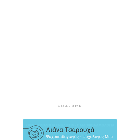
έναντι αμοιβής
2 ώρες 38 λεπτά πρίν
Κυκλάδες: Πολύ υψηλός κίνδυνος πυρκαγιάς για
αύριο Κυριακή
3 ώρες 19 λεπτά πρίν
8χρονος τραυματίστηκε στο κεφάλι μετά από
βουτιά σε παραλία της Χαλκιδικής
3 ώρες 38 λεπτά πρίν
Κορυφώνεται η έξοδος του Αυγούστου – Πάνω
από 56.000 επιβάτες αναχωρούν σήμερα από
τα λιμάνια της Αττικής
4 ώρες 13 λεπτά πρίν
Σαντορίνη: Συνελήφθη 18χρονος για κατοχή
ΔΙΑΦΉΜΙΣΗ
ναρκωτικών
4 ώρες 38 λεπτά πρίν
Βρέθηκε σορός σε σπηλιά στον Λυκαβηττό
κοντά στο εκκλησάκι των Αγίων Ισιδώρων