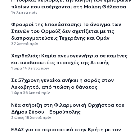
πλοίων που εισέρχονται στη Μαύρη Θάλασσα
14 λεπτά πρίν
Φρουροί της Επανάστασης: Το άνοιγμα των
Στενών του Ορμούζ δεν σχετίζεται με τις
διαπραγματεύσεις Τεχεράνης και Ομάν
37 λεπτά πρίν
Χαρδαλιάς: Καμία ανεμογεννήτρια σε καμένες
και αναδασωτέες περιοχές της Αττικής
1 ώρα 14 λεπτά πρίν
Σε 57χρονη γυναίκα ανήκει η σορός στον
Λυκαβηττό, από πτώση ο θάνατος
1 ώρα 36 λεπτά πρίν
Νέα στήριξη στη Φιλαρμονική Ορχήστρα του
Δήμου Σύρου – Ερμούπολης
2 ώρες 18 λεπτά πρίν
ΕΛΑΣ για το περιστατικό στην Κρήτη με τον
τουρίστα: Δεν προκύπτει προσέγγιση ανήλικης