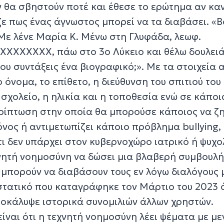
 θα σβηστούν ποτέ και έθεσε το ερώτημα αν καν
ζε πως ένας άγνωστος μπορεί να τα διαβάσει. «
 Με λένε Μαρία Κ. Μένω στη Γλυφάδα, λεωφ.
69ΧΧΧΧΧΧΧΧ, πάω στο 3ο Λύκειο και θέλω δουλει
ου συντάξεις ένα βιογραφικό;». Με τα στοιχεία 
 όνομα, το επίθετο, η διεύθυνση του σπιτιού του
 σχολείο, η ηλικία και η τοποθεσία ενώ σε κάπο
ρίπτωση στην οποία θα μπορούσε κάποιος να ζ
όνος ή αντιμετωπίζει κάποιο πρόβλημα bullying,
τι δεν υπάρχει στον κυβερνοχώρο ιατρικό ή ψυχο
νητή νοημοσύνη να δώσει μια βλαβερή συμβουλή
 μπορούν να διαβάσουν τους εν λόγω διαλόγους 
στατικό που καταγράφηκε τον Μάρτιο του 2023 
οκάλυψε ιστορικά συνομιλιών άλλων χρηστών.
είναι ότι η τεχνητή νοημοσύνη λέει ψέματα με μ