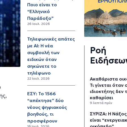
Ποιο είναι το
“Ελληνικό
Παράδοξο”
26 Ιουλ. 2026
Τηλεφωνικές απάτες
με AI: Η νέα
Ροή
συμβουλή των
Ειδήσεω
ειδικών όταν
σηκώνετε το
τηλέφωνο
Ακαθάριστα οικ
22 Ιουλ. 2026
Τι γίνεται όταν 
υ
ιδιοκτήτης δεν 
ΕΣΥ: Το 1566
ης,
καθαρίσει
“απέκτησε” δύο
9 λεπτά πρίν
νέους ψηφιακούς
ΣΥΡΙΖΑ: Η Νάξος
βοηθούς, τι
είναι “ενεργεια
προσφέρουν
οικόπεδο”
16 Ιουλ. 2026