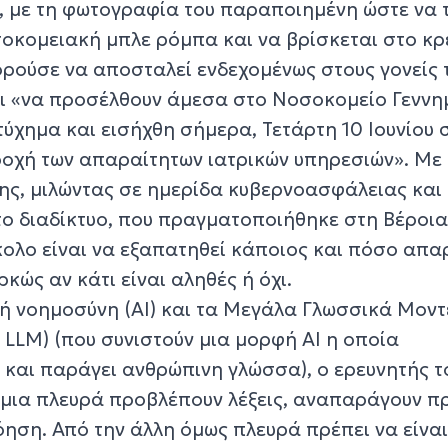
, με τη φωτογραφία του παραποιημένη ώστε να 
σοκομειακή μπλε ρόμπα και να βρίσκεται στο κρ
ορούσε να αποσταλεί ενδεχομένως στους γονείς 
ται «να προσέλθουν άμεσα στο Νοσοκομείο Γεννη
ατύχημα και εισήχθη σήμερα, Τετάρτη 10 Ιουνίου 
αροχή των απαραίτητων ιατρικών υπηρεσιών». Με
δης, μιλώντας σε ημερίδα κυβερνοασφάλειας και
ο διαδίκτυο, που πραγματοποιήθηκε στη Βέροι
ολο είναι να εξαπατηθεί κάποιος και πόσο απα
ρκώς αν κάτι είναι αληθές ή όχι.
ητή νοημοσύνη (AI) και τα Μεγάλα Γλωσσικά Μον
 LLM) (που συνιστούν μια μορφή ΑΙ η οποία
ί και παράγει ανθρώπινη γλώσσα), ο ερευνητής 
 μια πλευρά προβλέπουν λέξεις, αναπαράγουν π
όηση. Από την άλλη όμως πλευρά πρέπει να είνα