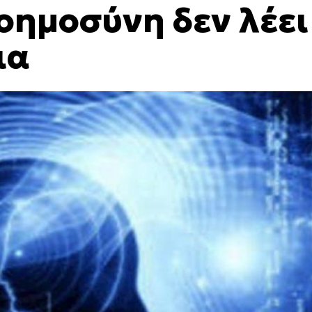
νοημοσύνη δεν λέει
ια