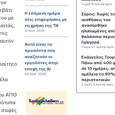
τον
1 ώρα 11 λεπτά πρίν
εβάτι
Η επόμενη ημέρα
Σύρος: Χωρίς τι
του με
στις επιχειρήσεις με
αισθήσεις του
ματάς,
ανασύρθηκε
τη χρήση της ΤΝ
ηλικιωμένος απ
12 Ιουλ. 2026
στις
θαλάσσια περιο
 αυτόν
Γαλησσά
Αυτά είναι τα
1 ώρα 47 λεπτά πρίν
προσόντα που
α
αναζητούν οι
Ευάγγελος Τουρ
Πάνω από 400 
εργοδότες στην
ραίτητο
σε 10 ημέρες, α
εποχή της ΑΙ
αμέλεια το 90%
04 Ιουλ. 2026
τέλα
περιστατικών
2 ώρες 9 λεπτά πρίν
του ΑΠΘ
Πολύ υψηλός κί
πυρκαγιάς και γ
ρότυπα
αύριο Δευτέρα 
ι σαφές
Κυκλάδες