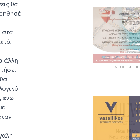
είς θα
Βοήθησέ
ά στα
αυτά
ια άλλη
ΔΙΑΦΉΜΙΣΗ
ητήσει
 θα
λογικό
, ενώ
με
όταν
εγάλη