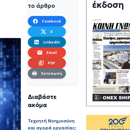
έκδοση
το άρθρο
Facebook
X
LinkedIn
Email
PDF
Εκτύπωση
Διαβάστε
ακόμα
Τεχνητή Νοημοσύνη
και αγορά εργασίας: