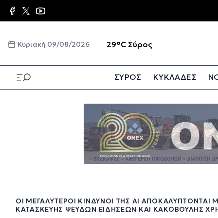
Παράκαμψη
προς
το
κυρίως
☀️
29°C
Σύρος
Κυριακή 09/08/2026
περιεχόμενο
ΣΥΡΟΣ
ΚΥΚΛΑΔΕΣ
ΝΟ
Παράκαμψη
προς
το
κυρίως
περιεχόμενο
ΟΙ ΜΕΓΑΛΎΤΕΡΟΙ ΚΊΝΔΥΝΟΙ ΤΗΣ ΑΙ ΑΠΟΚΑΛΎΠΤΟΝΤΑΙ 
ΚΑΤΑΣΚΕΥΉΣ ΨΕΥΔΏΝ ΕΙΔΉΣΕΩΝ ΚΑΙ ΚΑΚΌΒΟΥΛΗΣ ΧΡ