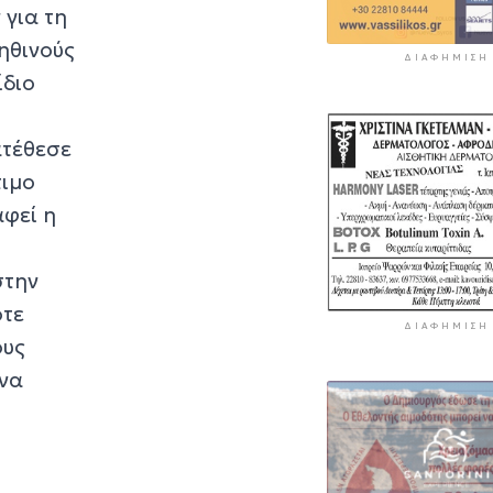
 για τη
ηθινούς
ΔΙΑΦΉΜΙΣΗ
ίδιο
ατέθεσε
τιμο
αφεί η
στην
ότε
ΔΙΑΦΉΜΙΣΗ
ους
 να