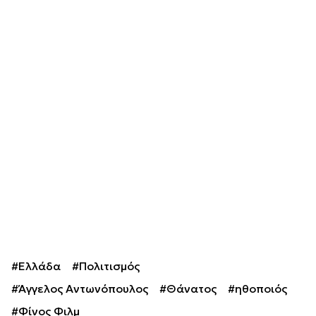
#Ελλάδα
#Πολιτισμός
#Άγγελος Αντωνόπουλος
#Θάνατος
#ηθοποιός
#Φίνος Φιλμ