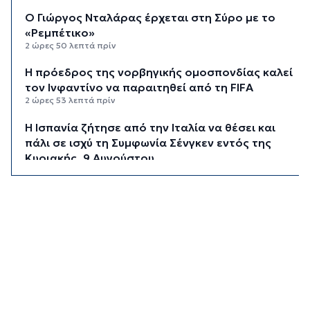
Ο Γιώργος Νταλάρας έρχεται στη Σύρο με το
«Ρεμπέτικο»
2 ώρες 50 λεπτά πρίν
Η πρόεδρος της νορβηγικής ομοσπονδίας καλεί
τον Ινφαντίνο να παραιτηθεί από τη FIFA
2 ώρες 53 λεπτά πρίν
H Ισπανία ζήτησε από την Ιταλία να θέσει και
πάλι σε ισχύ τη Συμφωνία Σένγκεν εντός της
Κυριακής, 9 Αυγούστου
3 ώρες 32 λεπτά πρίν
«Στάχτη» 272.860 στρέμματα αυτό το
καλοκαίρι
4 ώρες 16 λεπτά πρίν
Αστυνομικό δελτίο
4 ώρες 46 λεπτά πρίν
Πιλοτική έναρξη της δράσης «Tinos Circular
Business» στα Κιόνια και στον Άγιο Φωκά, με τη