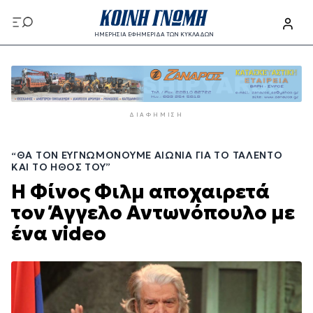
Παράκαμψη
προς
ΗΜΕΡΗΣΙΑ ΕΦΗΜΕΡΙΔΑ ΤΩΝ ΚΥΚΛΑΔΩΝ
το
Παράκαμψη
κυρίως
προς
περιεχόμενο
το
κυρίως
ΔΙΑΦΉΜΙΣΗ
περιεχόμενο
“ΘΑ ΤΟΝ ΕΥΓΝΩΜΟΝΟΎΜΕ ΑΙΏΝΙΑ ΓΙΑ ΤΟ ΤΑΛΈΝΤΟ
ΚΑΙ ΤΟ ΉΘΟΣ ΤΟΥ”
Η Φίνος Φιλμ αποχαιρετά
τον Άγγελο Αντωνόπουλο με
ένα video