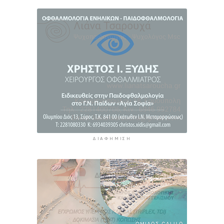
παραλίες: Έως 73.000 ευρώ τα πρόστιμα
5 ώρες πρίν
Γονικές παροχές: Πότε μπορεί να θεωρηθούν
δωρεές και να φορολογηθούν
5 ώρες 38 λεπτά πρίν
ΔΙΑΦΉΜΙΣΗ