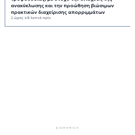
ανακύκλωσης και την προώθηση βιώσιμων
πρακτικών διαχείρισης απορριμμάτων
2 ώρες 48 λεπτά πρίν
Έγγραφη πρόταση για τη σύσταση και
λειτουργεία της Τουριστικής Επιτροπής
3 ώρες 20 λεπτά πρίν
Φωταγώγηση του Δημαρχείου σήμερα 7
Αυγούστου
3 ώρες 23 λεπτά πρίν
Ο Διεθνής Μαραθώνιος Ρόδου και η TUI
συνεχίζουν την εξαιρετικά επιτυχημένη
συνεργασία έως το 2030
3 ώρες 56 λεπτά πρίν
Συνελήφθη 46χρονος αλλοδαπός για λαθραία
καπνικά προϊόντα στη Μύκονο
4 ώρες 32 λεπτά πρίν
ΔΙΑΦΉΜΙΣΗ
MyCoast: «Σαφάρι» ελέγχων σε πάνω από 300