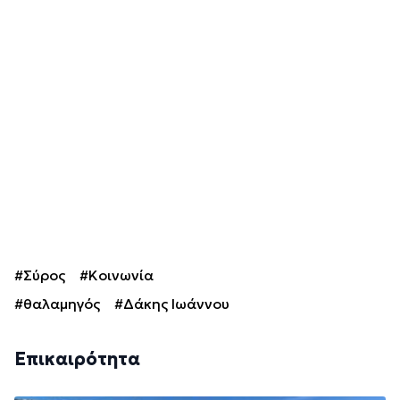
#Σύρος
#Κοινωνία
#θαλαμηγός
#Δάκης Ιωάννου
Επικαιρότητα