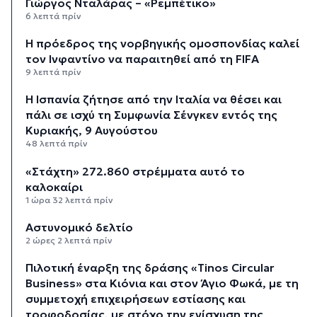
Γιώργος Νταλάρας – «Ρεμπέτικο»
6 λεπτά πρίν
Η πρόεδρος της νορβηγικής ομοσπονδίας καλεί
τον Ινφαντίνο να παραιτηθεί από τη FIFA
9 λεπτά πρίν
H Ισπανία ζήτησε από την Ιταλία να θέσει και
πάλι σε ισχύ τη Συμφωνία Σένγκεν εντός της
Κυριακής, 9 Αυγούστου
48 λεπτά πρίν
«Στάχτη» 272.860 στρέμματα αυτό το
καλοκαίρι
1 ώρα 32 λεπτά πρίν
Αστυνομικό δελτίο
2 ώρες 2 λεπτά πρίν
Πιλοτική έναρξη της δράσης «Tinos Circular
Business» στα Κιόνια και στον Άγιο Φωκά, με τη
συμμετοχή επιχειρήσεων εστίασης και
τροφοδοσίας, με στόχο την ενίσχυση της