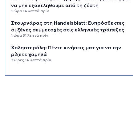
να μην εξαντληθούμε από τη ζέστη
1 ώρα 14 λεπτά πρίν
Στουρνάρας στη Handelsblatt: Ευπρόσδεκτες
οι ξένες συμμετοχές στις ελληνικές τράπεζες
1 ώρα 51 λεπτά πρίν
Χοληστερόλη: Πέντε κινήσεις ματ για να την
ρίξετε χαμηλά
2 ώρες 14 λεπτά πρίν
Προληπτική ανάκληση παρτίδας μαρμελάδας
φράουλα
2 ώρες 22 λεπτά πρίν
Προσάραξη ιστιοφόρου στη Νάξο
2 ώρες 44 λεπτά πρίν
Στις 2 Σεπτεμβρίου η παρουσίαση του
οικονομικού προγράμματος της ΕΛ.Α.Σ. στη
Θεσσαλονίκη
2 ώρες 48 λεπτά πρίν