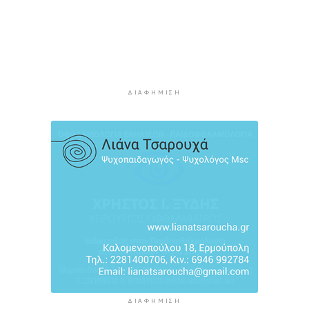
Διευρύνεται η εθνική πρωτοβουλία για τις τιμές
στο ράφι των σούπερ μάρκετ
3 ώρες 13 λεπτά πρίν
Φωτιά στη Νάξο στην περιοχή Μικρή Βίγλα –
Κινητοποιήθηκαν 10 πυροσβέστες
ΔΙΑΦΉΜΙΣΗ
3 ώρες 21 λεπτά πρίν
«Ρήτρα διαφυγής» για την Ενέργεια: Η Ελλάδα
πληρώνει €1 δισ. για να θωρακιστεί απέναντι σε
μια νέα κρίση
3 ώρες 49 λεπτά πρίν
ΔΙΑΦΉΜΙΣΗ