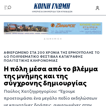
Παράκαμψη
προς
ΗΜΕΡΗΣΙΑ ΕΦΗΜΕΡΙΔΑ ΤΩΝ ΚΥΚΛΑΔΩΝ
το
Παράκαμψη
κυρίως
προς
περιεχόμενο
το
κυρίως
ΔΙΑΦΉΜΙΣΗ
περιεχόμενο
ΑΦΙΕΡΩΜΈΝΟ ΣΤΑ 200 ΧΡΌΝΙΑ ΤΗΣ ΕΡΜΟΎΠΟΛΗΣ ΤΟ
4Ο ΠΟΛΥΘΕΜΑΤΙΚΌ ΦΕΣΤΙΒΆΛ ΚΑΤΑΓΡΑΦΉΣ
ΠΟΛΙΤΙΣΤΙΚΉΣ ΚΛΗΡΟΝΟΜΙΆΣ
Η πόλη μέσα από το βλέμμα
της μνήμης και της
σύγχρονης δημιουργίας
Παύλος Χατζηγρηγορίου: “Έχουμε
προετοιμάσει ένα μεγάλο πεδίο εκδηλώσεων
με καινοτόμες δράσεις, αφιερωμένες στην