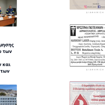
ΔΙΑΦΉΜΙΣΗ
ίμησης
ω των
 και
 των
ΔΙΑΦΉΜΙΣΗ