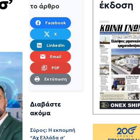
σ’
έκδοση
το άρθρο
Facebook
X
LinkedIn
Email
PDF
Εκτύπωση
Διαβάστε
ακόμα
Σύρος: Η εκπομπή
“Αχ Ελλάδα σ’