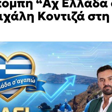
πομπή “Αχ Ελλάδα 
ιχάλη Κοντιζά στη