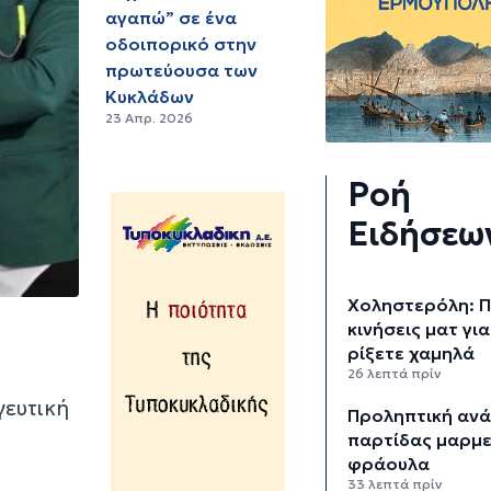
αγαπώ” σε ένα
οδοιπορικό στην
πρωτεύουσα των
Κυκλάδων
23 Απρ. 2026
Ροή
Ειδήσεω
Χοληστερόλη: Π
κινήσεις ματ για
ρίξετε χαμηλά
26 λεπτά πρίν
γευτική
Προληπτική αν
παρτίδας μαρμ
φράουλα
η
33 λεπτά πρίν