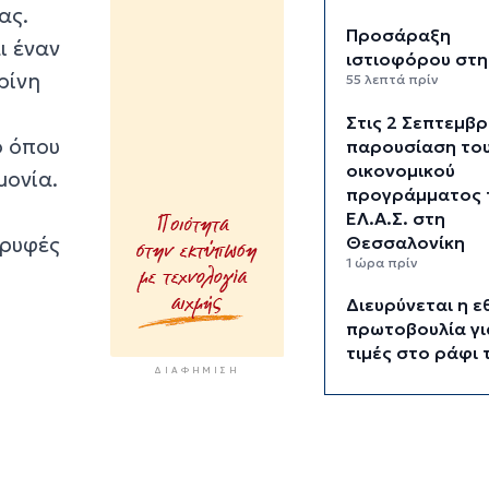
ας.
Προσάραξη
ι έναν
ιστιοφόρου στη
ρίνη
55 λεπτά πρίν
Στις 2 Σεπτεμβρ
ο όπου
παρουσίαση το
οικονομικού
μονία.
προγράμματος 
ΕΛ.Α.Σ. στη
κρυφές
Θεσσαλονίκη
1 ώρα πρίν
Διευρύνεται η ε
πρωτοβουλία γι
τιμές στο ράφι 
ΔΙΑΦΉΜΙΣΗ
σούπερ μάρκετ
1 ώρα 25 λεπτά πρίν
Φωτιά στη Νάξο
περιοχή Μικρή Β
Κινητοποιήθηκα