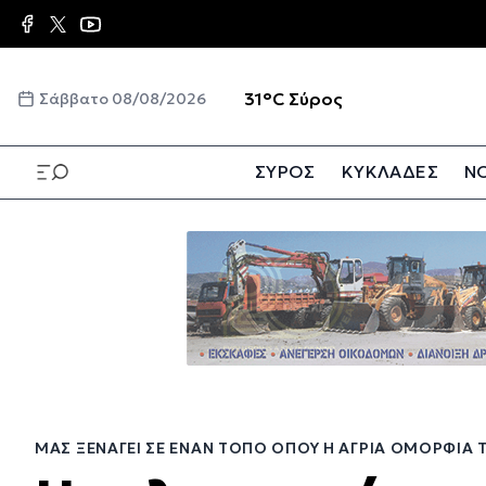
Παράκαμψη
προς
το
κυρίως
☀️
31°C
Σύρος
Σάββατο 08/08/2026
περιεχόμενο
ΣΥΡΟΣ
ΚΥΚΛΑΔΕΣ
ΝΟ
Παράκαμψη
προς
το
κυρίως
περιεχόμενο
ΜΑΣ ΞΕΝΑΓΕΊ ΣΕ ΈΝΑΝ ΤΌΠΟ ΌΠΟΥ Η ΆΓΡΙΑ ΟΜΟΡΦΙΆ 