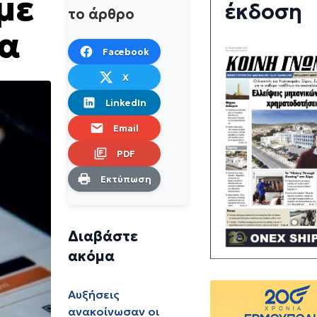
με
έκδοση
το άρθρο
ια
Facebook
X
LinkedIn
Email
PDF
Εκτύπωση
Διαβάστε
ακόμα
Αυξήσεις
ανακοίνωσαν οι