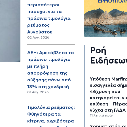
περισσότεροι
πάροχοι για τα
πράσινα τιμολόγια
ρεύματος
Αυγούστου
02 Αυγ. 2026
Ροή
ΔΕΗ: Αμετάβλητο το
Ειδήσεω
πράσινο τιμολόγιο
με πλήρη
απορρόφηση της
Υπόθεση Marfin
αύξησης πάνω από
εισαγγελέα σήμ
18% στη χονδρική
46χρονη που
01 Αυγ. 2026
κατηγορείται γι
επίθεση – Πέρα
Τιμολόγια ρεύματος:
νύχτα στη ΓΑΔΑ
Φθηνότερα τα
11 λεπτά πρίν
κίτρινα, ακριβότερα
Χρηματιστήριο: