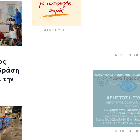
"Μαρούσας"
2 ώρες 9 λεπτά πρίν
Μια καινοτόμος
εκπαιδευτική δ
ΔΙΑΦΉΜΙΣΗ
που συνδυάζει 
ιστορία με την
τεχνολογία
ΔΙΑΦΉΜΙΣΗ
2 ώρες 14 λεπτά πρίν
ος
 δράση
Σχολή προπονη
UEFA C στη Σύρ
 την
2 ώρες 19 λεπτά πρίν
ν
ΔΙΑΦΉΜΙΣΗ