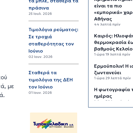
τα μπλε, σταθερά τα
είναι τα πιο
πράσινα
«εμπορικά» χαρ
25 Ιουλ. 2026
Αθήνας
44 λεπτά πρίν
Τιμολόγια ρεύματος:
Καιρός: Ηλιοφάν
Σε τροχιά
θερμοκρασία έω
σταθερότητας τον
βαθμούς Κελσίο
Ιούνιο
1 ώρα 19 λεπτά πρίν
02 Ιουν. 2026
Ερμούπολιν! Η ι
ζωντανεύει
Σταθερά τα
κού
1 ώρα 29 λεπτά πρίν
τιμολόγια της ΔΕΗ
ά, με
τον Ιούνιο
Η φωτογραφία 
01 Ιουν. 2026
ά.
ημέρας
1 ώρα 39 λεπτά πρίν
“Οι εργασίες σ
κλειστό, στερο
φυσική έδρα τη
ομάδας”