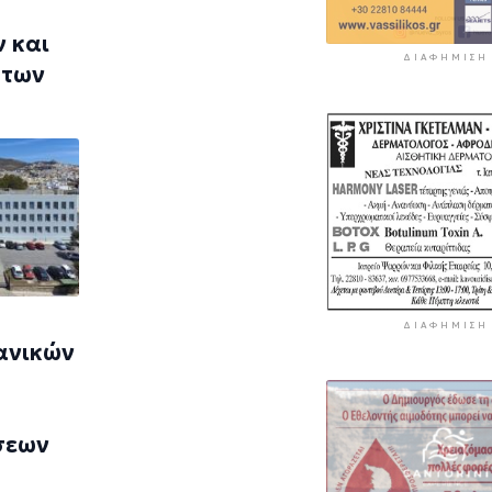
 και
ΔΙΑΦΉΜΙΣΗ
 των
ΔΙΑΦΉΜΙΣΗ
ανικών
σεων