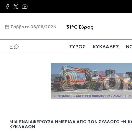
Παράκαμψη
προς
το
κυρίως
☀️
31°C
Σύρος
Σάββατο 08/08/2026
περιεχόμενο
ΣΥΡΟΣ
ΚΥΚΛΑΔΕΣ
ΝΟ
Παράκαμψη
προς
το
κυρίως
περιεχόμενο
ΜΊΑ ΕΝΔΙΑΦΈΡΟΥΣΑ ΗΜΕΡΊΔΑ ΑΠΌ ΤΟΝ ΣΎΛΛΟΓΟ “ΝΊ
ΚΥΚΛΆΔΩΝ