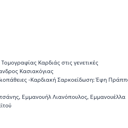
 Τομογραφίας Καρδιάς στις γενετικές
ανδρος Κασιακόγιας
διοπάθειες -Καρδιακή Σαρκοείδωση: Έφη Πράππ
υτσάνης, Εμμανουήλ Λιανόπουλος, Εμμανουέλλα
ϊτού