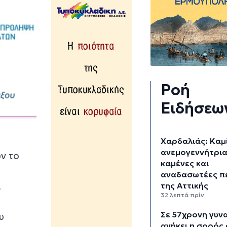
Ροή
Ειδήσεω
Χαρδαλιάς: Καμ
ανεμογεννήτρια
ν το
καμένες και
αναδασωτέες π
ι
της Αττικής
32 λεπτά πρίν
Σε 57χρονη γυν
υ
ανήκει η σορός