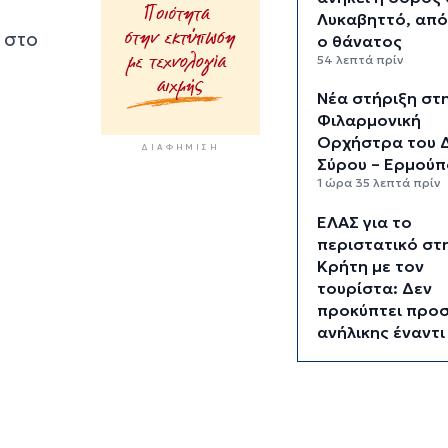
Λυκαβηττό, απ
 στο
ο θάνατος
54 λεπτά πρίν
Νέα στήριξη στ
Φιλαρμονική
Ορχήστρα του 
ΔΙΑΦΉΜΙΣΗ
Σύρου – Ερμούπ
1 ώρα 35 λεπτά πρίν
ΕΛΑΣ για το
περιστατικό στ
Κρήτη με τον
τουρίστα: Δεν
προκύπτει προσ
ανήλικης έναντι
αμοιβής
1 ώρα 56 λεπτά πρίν
Κυκλάδες: Πολύ
κίνδυνος πυρκαγ