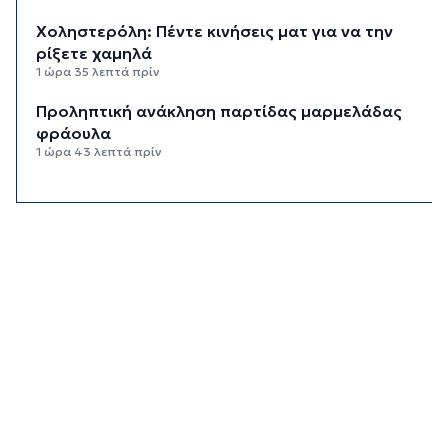
Χοληστερόλη: Πέντε κινήσεις ματ για να την
ρίξετε χαμηλά
1 ώρα 35 λεπτά πρίν
Προληπτική ανάκληση παρτίδας μαρμελάδας
φράουλα
1 ώρα 43 λεπτά πρίν
Προσάραξη ιστιοφόρου στη Νάξο
2 ώρες 5 λεπτά πρίν
Στις 2 Σεπτεμβρίου η παρουσίαση του
οικονομικού προγράμματος της ΕΛ.Α.Σ. στη
Θεσσαλονίκη
2 ώρες 9 λεπτά πρίν
Διευρύνεται η εθνική πρωτοβουλία για τις τιμές
στο ράφι των σούπερ μάρκετ
2 ώρες 34 λεπτά πρίν
Φωτιά στη Νάξο στην περιοχή Μικρή Βίγλα –