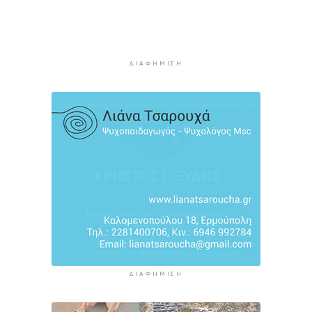
Κινητοποιήθηκαν 10 πυροσβέστες
2 ώρες 42 λεπτά πρίν
«Ρήτρα διαφυγής» για την Ενέργεια: Η Ελλάδα
πληρώνει €1 δισ. για να θωρακιστεί απέναντι σε
ΔΙΑΦΉΜΙΣΗ
μια νέα κρίση
3 ώρες 10 λεπτά πρίν
Υπουργείο Υγείας: Στέλνει μήνυμα για ασφαλή
κολύμβηση στους άνω των 60 – 284 θάνατοι
από πνιγμό πέρυσι
3 ώρες 33 λεπτά πρίν
ΔΙΑΦΉΜΙΣΗ