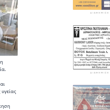
ΔΙΑΦΉΜΙΣΗ
τη
ία.
ΔΙΑΦΉΜΙΣΗ
αι
 υγείας
ίκηση