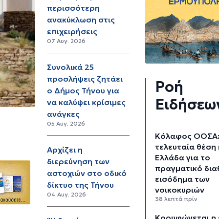
περισσότερη
ανακύκλωση στις
επιχειρήσεις
07 Αυγ. 2026
Συνολικά 25
προσλήψεις ζητάει
Ροή
ο Δήμος Τήνου για
Ειδήσεω
να καλύψει κρίσιμες
ανάγκες
05 Αυγ. 2026
Κόλαφος ΟΟΣΑ:
τελευταία θέση 
Αρχίζει η
Ελλάδα για το
διερεύνηση των
πραγματικό δια
αστοχιών στο οδικό
εισόδημα των
δίκτυο της Τήνου
νοικοκυριών
04 Αυγ. 2026
38 λεπτά πρίν
Κορυφώνεται η