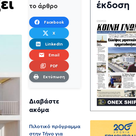
ει
έκδοση
το άρθρο
Facebook
X
LinkedIn
Email
PDF
Εκτύπωση
Διαβάστε
ακόμα
Πιλοτικό πρόγραμμα
στην Τήνο για