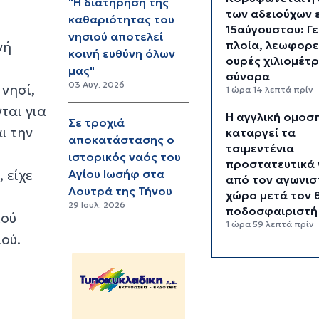
"Η διατήρηση της
των αδειούχων 
καθαριότητας του
15αύγουστου: Γ
νησιού αποτελεί
πλοία, λεωφορε
νή
κοινή ευθύνη όλων
ουρές χιλιομέτ
μας"
σύνορα
03 Αυγ. 2026
 νησί,
1 ώρα 14 λεπτά πρίν
ται για
Η αγγλική ομοσ
Σε τροχιά
ι την
καταργεί τα
αποκατάστασης ο
τσιμεντένια
ιστορικός ναός του
προστατευτικά
 είχε
Αγίου Ιωσήφ στα
από τον αγωνισ
Λουτρά της Τήνου
χώρο μετά τον 
29 Ιουλ. 2026
ποδοσφαιριστή
κού
1 ώρα 59 λεπτά πρίν
ού.
Ο Γιώργος Ντα
έρχεται στη Σύρ
«Ρεμπέτικο»
3 ώρες 1 λεπτό πρίν