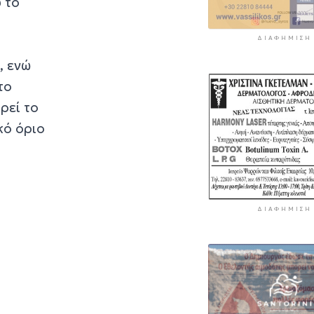
 το
ΔΙΑΦΉΜΙΣΗ
, ενώ
το
ρεί το
κό όριο
ΔΙΑΦΉΜΙΣΗ