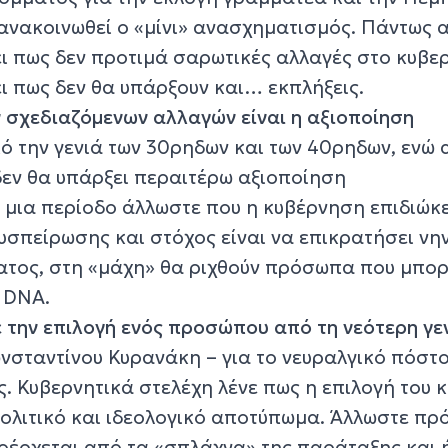
ανακοινωθεί ο «μίνι» ανασχηματισμός. Πάντως α
ει πως δεν προτιμά σαρωτικές αλλαγές στο κυβε
ι πως δεν θα υπάρξουν και… εκπλήξεις.
 σχεδιαζόμενων αλλαγών είναι η αξιοποίηση
ό την γενιά των 30ρηδων και των 40ρηδων, ενώ 
δεν θα υπάρξει περαιτέρω αξιοποίηση
 μια περίοδο άλλωστε που η κυβέρνηση επιδιώκε
σπείρωσης και στόχος είναι να επικρατήσει νη
ατος, στη «μάχη» θα ριχθούν πρόσωπα που μπορ
 DNA.
 την επιλογή ενός προσώπου από τη νεότερη γε
νσταντίνου Κυρανάκη – για το νευραλγικό πόστο
 Κυβερνητικά στελέχη λένε πως η επιλογή του κ
ολιτικό και ιδεολογικό αποτύπωμα. Άλλωστε πρό
ροέρχεται από τα «σπλάχνα» της παράταξης και 