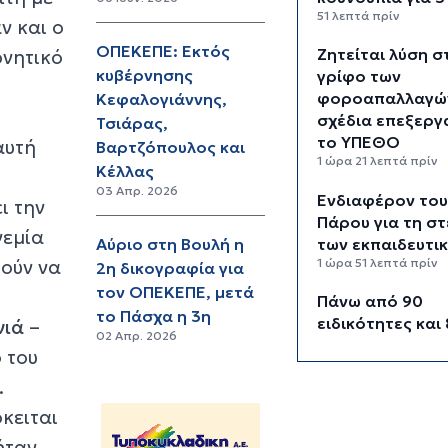
51 λεπτά πρίν
ν και ο
ΟΠΕΚΕΠΕ: Εκτός
Ζητείται λύση σ
ρνητικό
κυβέρνησης
γρίφο των
φοροαπαλλαγών
Κεφαλογιάννης,
σχέδια επεξεργ
Τσιάρας,
το ΥΠΕΘΟ
αυτή
Βαρτζόπουλος και
1 ώρα 21 λεπτά πρίν
Κέλλας
03 Απρ. 2026
Ενδιαφέρον το
ι την
Πάρου για τη σ
νεμία
των εκπαιδευτι
Αύριο στη Βουλή η
ούν να
1 ώρα 51 λεπτά πρίν
2η δικογραφία για
τον ΟΠΕΚΕΠΕ, μετά
Πάνω από 90
το Πάσχα η 3η
ειδικότητες και
νιά
–
02 Απρ. 2026
τμήματα στις δ
 του
ΣΑΕΚ
.
2 ώρες 21 λεπτά πρίν
κειται
Αυξήθηκαν οι Έ
ήταν
που αποφάσισα