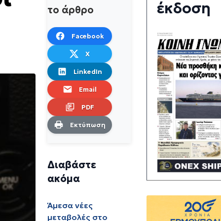
έκδοση
το άρθρο
Facebook
X
LinkedIn
Email
PDF
Εκτύπωση
Διαβάστε
ακόμα
Άμεσα νέες
μεταβολές στο