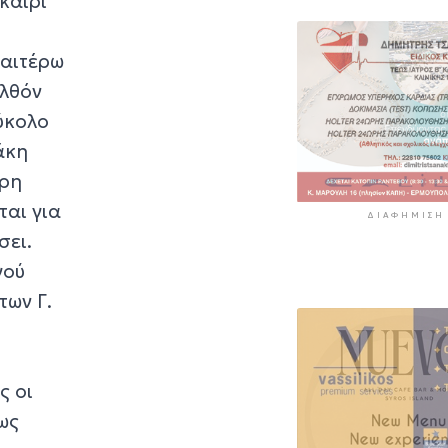
καίρι
ραιτέρω
ελθόν
εύκολο
άκη
ερη
ται για
ΔΙΑΦΉΜΙΣΗ
σει.
γού
των Γ.
ς οι
ως