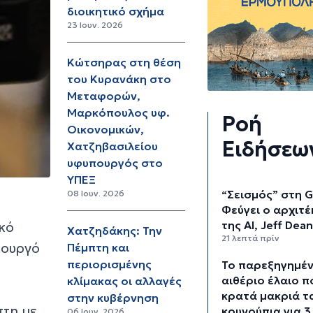
διοικητικό σχήμα
23 Ιουν. 2026
Κώτσηρας στη θέση
του Κυρανάκη στο
Μεταφορών,
Μαρκόπουλος υφ.
Ροή
Οικονομικών,
Ειδήσεω
Χατζηβασιλείου
υφυπουργός στο
ΥΠΕΞ
“Σεισμός” στη G
08 Ιουν. 2026
Φεύγει ο αρχιτ
της AI, Jeff Dea
ικό
Χατζηδάκης: Την
21 λεπτά πρίν
πουργό
Πέμπτη και
περιορισμένης
Το παρεξηγημέ
αιθέριο έλαιο π
κλίμακας οι αλλαγές
κρατά μακριά τ
στην κυβέρνηση
πτη με
κουνούπια για 3
06 Ιουν. 2026