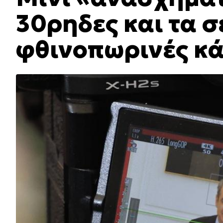
30ρηδες και τα σ
φθινοπωρινές κ