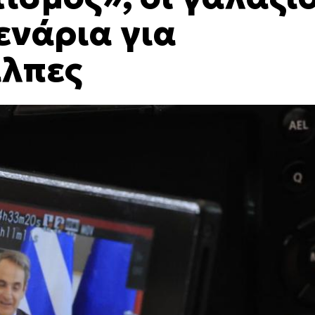
ενάρια για
άλπες