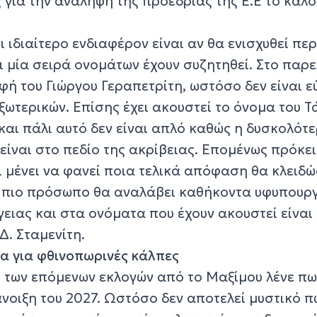
για την ανάληψη της προεδρίας της Ε.Ε το καλο
ι ιδιαίτερο ενδιαφέρον είναι αν θα ενισχυθεί πε
ι μία σειρά ονομάτων έχουν συζητηθεί. Στο παρ
οφή του Γιώργου Γεραπετρίτη, ωστόσο δεν είναι 
ξωτερικών. Επίσης έχει ακουστεί το όνομα του Τ
αι πάλι αυτό δεν είναι απλό καθώς η δυσκολότ
είναι στο πεδίο της ακρίβειας. Επομένως πρόκει
 μένει να φανεί ποια τελικά απόφαση θα κλειδώ
αι πιο πρόσωπο θα αναλάβει καθήκοντα υφυπουρ
ειας και στα ονόματα που έχουν ακουστεί είναι 
Δ. Σταμενίτη.
α για φθινοπωρινές κάλπες
των επόμενων εκλογών από το Μαξίμου λένε πω
νοιξη του 2027. Ωστόσο δεν αποτελεί μυστικό π