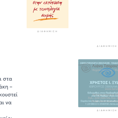
ΣΑΕΚ και σχολε
δεύτερης ευκαι
4 ώρες 53 λεπτά πρί
Σύρος: Προσωρ
παύση αποκομι
ΔΙΑΦΉΜΙΣΗ
ογκωδών και
κλαδεμάτων
ΔΙΑΦΉΜΙΣΗ
5 ώρες 23 λεπτά πρί
Aκτοπλοΐα: Σε
«πράσινη» ρότα
σχέδιο
χρηματοδότησ
ι στα
5 ώρες 41 λεπτά πρίν
άκη –
κουστεί
αι να
ΔΙΑΦΉΜΙΣΗ