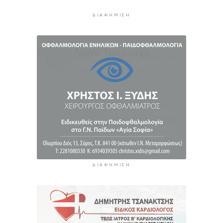
τον Ινφαντίνο να παραιτηθεί από τη FIFA
12 ώρες 45 λεπτά πρίν
ΔΙΑΦΉΜΙΣΗ
H Ισπανία ζήτησε από την Ιταλία να θέσει και
πάλι σε ισχύ τη Συμφωνία Σένγκεν εντός της
Κυριακής, 9 Αυγούστου
13 ώρες 24 λεπτά πρίν
«Στάχτη» 272.860 στρέμματα αυτό το
καλοκαίρι
14 ώρες 7 λεπτά πρίν
ΔΙΑΦΉΜΙΣΗ