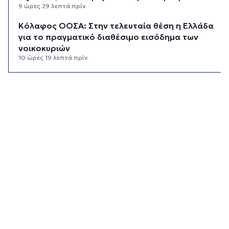
9 ώρες 29 λεπτά πρίν
Κόλαφος ΟΟΣΑ: Στην τελευταία θέση η Ελλάδα
για το πραγματικό διαθέσιμο εισόδημα των
νοικοκυριών
10 ώρες 19 λεπτά πρίν
Κορυφώνεται η έξοδος των αδειούχων ενόψει
15αύγουστου: Γεμάτα πλοία, λεωφορεία και
ουρές χιλιομέτρων στα σύνορα
10 ώρες 55 λεπτά πρίν
Η αγγλική ομοσπονδία καταργεί τα τσιμεντένια
προστατευτικά γύρω από τον αγωνιστικό χώρο
μετά τον θάνατο ποδοσφαιριστή
11 ώρες 40 λεπτά πρίν
Ο Γιώργος Νταλάρας έρχεται στη Σύρο με το
«Ρεμπέτικο»
12 ώρες 42 λεπτά πρίν
Η πρόεδρος της νορβηγικής ομοσπονδίας καλεί