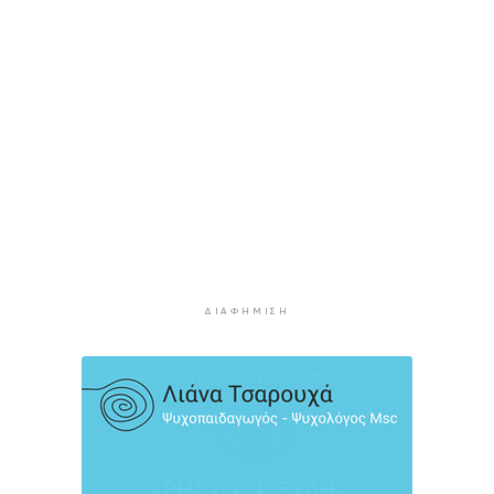
2 ώρες 39 λεπτά πρίν
Μύκονος: 42χρονος έχασε τη ζωή του στην
άσφαλτο
3 ώρες 1 λεπτό πρίν
Κάρτα Αγρότη: Πώς θα ενεργοποιείται
ψηφιακά από τις 28 Αυγούστου
3 ώρες 15 λεπτά πρίν
Νάξος: Ζητάει την άμεση συνεδρίαση του
Δημοτικού Συμβουλίου για το Ειδικό
Χωροταξικό Πλαίσιο για τις ΑΠΕ
3 ώρες 38 λεπτά πρίν
ΔΙΑΦΉΜΙΣΗ
“Η θάλασσα μας χρειάζεται!”
4 ώρες πρίν