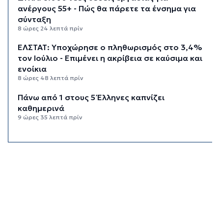
ανέργους 55+ - Πώς θα πάρετε τα ένσημα για
σύνταξη
8 ώρες 24 λεπτά πρίν
ΕΛΣΤΑΤ: Υποχώρησε ο πληθωρισμός στο 3,4%
τον Ιούλιο - Επιμένει η ακρίβεια σε καύσιμα και
ενοίκια
8 ώρες 48 λεπτά πρίν
Πάνω από 1 στους 5 Έλληνες καπνίζει
καθημερινά
9 ώρες 35 λεπτά πρίν
Αγρότες: Η νέα αίτηση ενίσχυσης 2026 στο
myAGRO, οι αλλαγές και οι προθεσμίες
10 ώρες 18 λεπτά πρίν
Κόλαφος ΟΟΣΑ: Στην τελευταία θέση η Ελλάδα
για το πραγματικό διαθέσιμο εισόδημα των
νοικοκυριών
11 ώρες 8 λεπτά πρίν