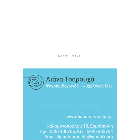
Κορυφώνεται η έξοδος των αδειούχων ενόψει
15αύγουστου: Γεμάτα πλοία, λεωφορεία και
ουρές χιλιομέτρων στα σύνορα
11 ώρες 44 λεπτά πρίν
Η αγγλική ομοσπονδία καταργεί τα τσιμεντένια
προστατευτικά γύρω από τον αγωνιστικό χώρο
μετά τον θάνατο ποδοσφαιριστή
12 ώρες 28 λεπτά πρίν
ΔΙΑΦΉΜΙΣΗ
Ο Γιώργος Νταλάρας έρχεται στη Σύρο με το
«Ρεμπέτικο»
13 ώρες 30 λεπτά πρίν
Η πρόεδρος της νορβηγικής ομοσπονδίας καλεί
τον Ινφαντίνο να παραιτηθεί από τη FIFA
13 ώρες 34 λεπτά πρίν