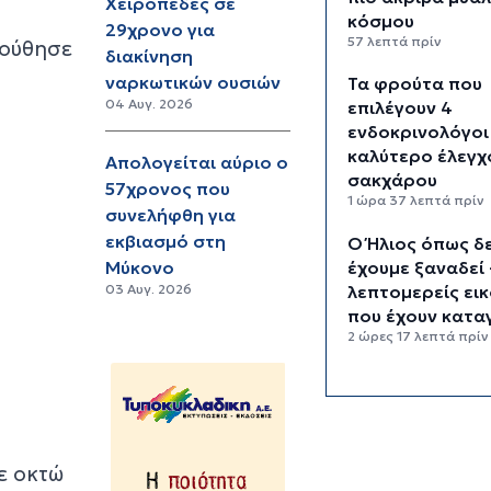
Χειροπέδες σε
κόσμου
29χρονο για
57 λεπτά πρίν
λούθησε
διακίνηση
ναρκωτικών ουσιών
Τα φρούτα που
04 Αυγ. 2026
επιλέγουν 4
ενδοκρινολόγοι
καλύτερο έλεγχ
Απολογείται αύριο ο
σακχάρου
57χρονος που
1 ώρα 37 λεπτά πρίν
συνελήφθη για
εκβιασμό στη
Ο Ήλιος όπως δ
έχουμε ξαναδεί 
Μύκονο
λεπτομερείς ει
03 Αυγ. 2026
που έχουν κατα
2 ώρες 17 λεπτά πρίν
“Ελευθερία, ασ
και προσωπική
εξέλιξη” - Τι κρ
πίσω από την τ
ε οκτώ
σόλο ταξιδιών