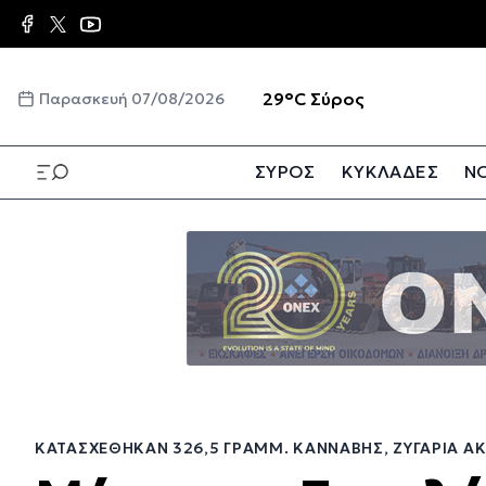
Παράκαμψη
προς
το
κυρίως
☀️
29°C
Σύρος
Παρασκευή 07/08/2026
περιεχόμενο
ΣΥΡΟΣ
ΚΥΚΛΑΔΕΣ
ΝΟ
Παράκαμψη
προς
το
κυρίως
περιεχόμενο
ΚΑΤΑΣΧΈΘΗΚΑΝ 326,5 ΓΡΑΜΜ. ΚΆΝΝΑΒΗΣ, ΖΥΓΑΡΙΆ ΑΚΡΙ