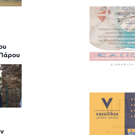
ου
 Πάρου
ΔΙΑΦΉΜΙΣΗ
ων