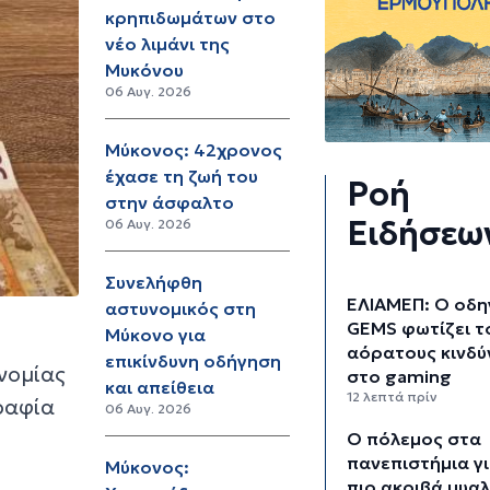
κρηπιδωμάτων στο
νέο λιμάνι της
Μυκόνου
06 Αυγ. 2026
Μύκονος: 42χρονος
έχασε τη ζωή του
Ροή
στην άσφαλτο
Ειδήσεω
06 Αυγ. 2026
Συνελήφθη
ΕΛΙΑΜΕΠ: Ο οδη
αστυνομικός στη
GEMS φωτίζει τ
Μύκονο για
αόρατους κινδύ
επικίνδυνη οδήγηση
νομίας
στο gaming
και απείθεια
12 λεπτά πρίν
ραφία
06 Αυγ. 2026
Ο πόλεμος στα
πανεπιστήμια γι
Μύκονος:
πιο ακριβά μυα