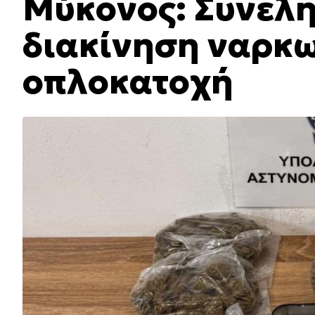
Μύκονος: Συνελή
διακίνηση ναρκω
οπλοκατοχή