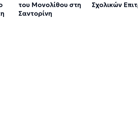
ο
του Μονολίθου στη
Σχολικών Επι
κη
Σαντορίνη