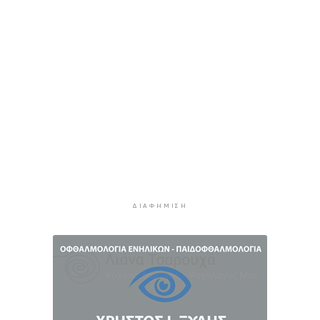
Γαλησσά
4 ώρες 16 λεπτά πρίν
Ευάγγελος Τουρνάς: Πάνω από 400 φωτιές σε
10 ημέρες, από αμέλεια το 90% των
περιστατικών
4 ώρες 39 λεπτά πρίν
Πολύ υψηλός κίνδυνος πυρκαγιάς και για αύριο
Δευτέρα στις Κυκλάδες
4 ώρες 58 λεπτά πρίν
Ασθενής ξυλοκόπησε νοσηλεύτρια στα
Επείγοντα του Ερυθρού Σταυρού
ΔΙΑΦΉΜΙΣΗ
5 ώρες 9 λεπτά πρίν
Τουρισμός για Όλους 2026: Σήμερα οι αιτήσεις
για ΑΦΜ που λήγουν σε 9 ή 0
5 ώρες 43 λεπτά πρίν