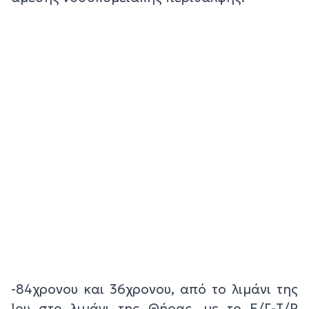
-84χρονου και 36χρονου, από το λιμάνι της
Ίου στο λιμάνι της Θήρας, με το Ε/Γ-Τ/Ρ