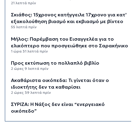
21 λεπτά πρίν
Σκιάθος: 15χρονος κατήγγειλε 17χρονο για κατ'
εξακολούθηση βιασμό και εκβιασμό με βίντεο
55 λεπτά πρίν
Μήλος: Παρέμβαση του Εισαγγελέα για το
ελικόπτερο που προσγειώθηκε στο Σαρακήνικο
1 ώρα 31 λεπτά πρίν
Προς εκτύπωση το πολλαπλό βιβλίο
2 ώρες 9 λεπτά πρίν
Ακαθάριστα οικόπεδα: Τι γίνεται όταν ο
ιδιοκτήτης δεν τα καθαρίσει
2 ώρες 39 λεπτά πρίν
ΣΥΡΙΖΑ: Η Νάξος δεν είναι “ενεργειακό
οικόπεδο”
3 ώρες 41 λεπτά πρίν
Σύρος: Χωρίς τις αισθήσεις του ανασύρθηκε
ηλικιωμένος από τη θαλάσσια περιοχή του