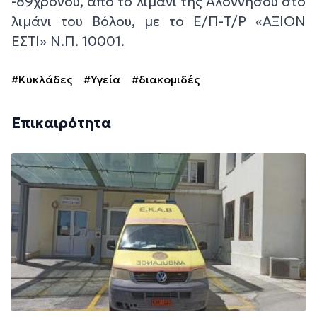
-89χρονου, από το λιμάνι της Αλοννήσου στο
λιμάνι του Βόλου, με το Ε/Π-Τ/Ρ «ΑΞΙΟΝ
ΕΣΤΙ» Ν.Π. 10001.
#Κυκλάδες
#Υγεία
#διακομιδές
Επικαιρότητα