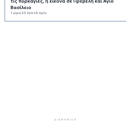
τις πυρκαγιές, η εικόνα σε Πρέβελη και Άγιο
Βασίλειο
1 ώρα 53 λεπτά πρίν
Ο «χάρτης» των πληρωμών από τον e-ΕΦΚΑ και
τη ΔΥΠΑ έως τις 14 Αυγούστου
2 ώρες 27 λεπτά πρίν
Ο Ζελένσκι ευχαριστεί τη Γερουσία των ΗΠΑ για
τις νέες κυρώσεις κατά της Ρωσίας
2 ώρες 53 λεπτά πρίν
Κυκλάδες: Συνελήφθησαν έξι άτομα για
ηχορύπανση από καταστήματα
3 ώρες 28 λεπτά πρίν
Ειδικό Χωροταξικό για τον Τουρισμό: Οι νέοι
κανόνες για επενδύσεις, νησιά και
προορισμούς υπό πίεση
3 ώρες 52 λεπτά πρίν
ΔΙΑΦΉΜΙΣΗ
Ήττα της Σάκκαρη με 2-0 από την Γκοφ και
αποκλεισμός στο Τορόντο