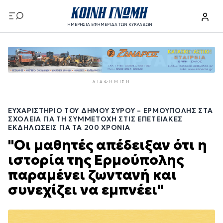
Παράκαμψη
προς
ΗΜΕΡΗΣΙΑ ΕΦΗΜΕΡΙΔΑ ΤΩΝ ΚΥΚΛΑΔΩΝ
το
Παράκαμψη
κυρίως
προς
περιεχόμενο
το
κυρίως
ΔΙΑΦΉΜΙΣΗ
περιεχόμενο
ΕΥΧΑΡΙΣΤΉΡΙΟ ΤΟΥ ΔΉΜΟΥ ΣΎΡΟΥ – ΕΡΜΟΎΠΟΛΗΣ ΣΤΑ
ΣΧΟΛΕΊΑ ΓΙΑ ΤΗ ΣΥΜΜΕΤΟΧΉ ΣΤΙΣ ΕΠΕΤΕΙΑΚΈΣ
ΕΚΔΗΛΏΣΕΙΣ ΓΙΑ ΤΑ 200 ΧΡΌΝΙΑ
"Οι μαθητές απέδειξαν ότι η
ιστορία της Ερμούπολης
παραμένει ζωντανή και
συνεχίζει να εμπνέει"