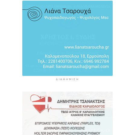
4 ώρες 11 λεπτά πρίν
Πολύ υψηλός κίνδυνος πυρκαγιάς σήμερα σε
Κρήτη και Βόρειο Αιγαίο, ποιες περιοχές είναι
στο «πορτοκαλί»
4 ώρες 31 λεπτά πρίν
ΔΙΑΦΉΜΙΣΗ