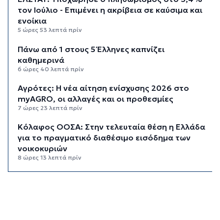
τον Ιούλιο - Επιμένει η ακρίβεια σε καύσιμα και
ενοίκια
5 ώρες 53 λεπτά πρίν
Πάνω από 1 στους 5 Έλληνες καπνίζει
καθημερινά
6 ώρες 40 λεπτά πρίν
Αγρότες: Η νέα αίτηση ενίσχυσης 2026 στο
myAGRO, οι αλλαγές και οι προθεσμίες
7 ώρες 23 λεπτά πρίν
Κόλαφος ΟΟΣΑ: Στην τελευταία θέση η Ελλάδα
για το πραγματικό διαθέσιμο εισόδημα των
νοικοκυριών
8 ώρες 13 λεπτά πρίν
Κορυφώνεται η έξοδος των αδειούχων ενόψει
15αύγουστου: Γεμάτα πλοία, λεωφορεία και
ουρές χιλιομέτρων στα σύνορα
8 ώρες 49 λεπτά πρίν