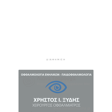
Η αγγλική ομοσπονδία καταργεί τα τσιμεντένια
προστατευτικά γύρω από τον αγωνιστικό χώρο
μετά τον θάνατο ποδοσφαιριστή
9 ώρες 33 λεπτά πρίν
Ο Γιώργος Νταλάρας έρχεται στη Σύρο με το
«Ρεμπέτικο»
10 ώρες 36 λεπτά πρίν
Η πρόεδρος της νορβηγικής ομοσπονδίας καλεί
τον Ινφαντίνο να παραιτηθεί από τη FIFA
10 ώρες 39 λεπτά πρίν
ΔΙΑΦΉΜΙΣΗ
H Ισπανία ζήτησε από την Ιταλία να θέσει και
πάλι σε ισχύ τη Συμφωνία Σένγκεν εντός της
Κυριακής, 9 Αυγούστου
11 ώρες 18 λεπτά πρίν
«Στάχτη» 272.860 στρέμματα αυτό το
καλοκαίρι
12 ώρες 1 λεπτό πρίν