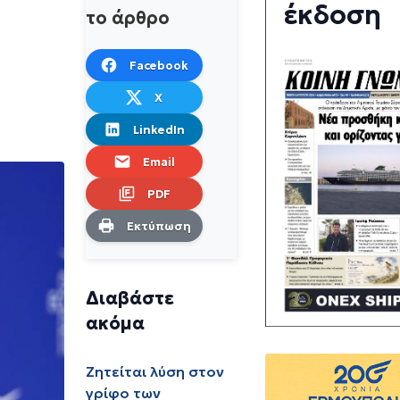
έκδοση
το άρθρο
Facebook
X
LinkedIn
Email
PDF
Εκτύπωση
Διαβάστε
ακόμα
Ζητείται λύση στον
γρίφο των