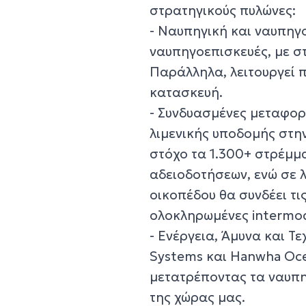
στρατηγικούς πυλώνες:
- Ναυπηγική και ναυπηγο
ναυπηγοεπισκευές, με στ
Παράλληλα, λειτουργεί
κατασκευή.
- Συνδυασμένες μεταφορέ
λιμενικής υποδομής στη
στόχο τα 1.300+ στρέμμ
αδειοδοτήσεων, ενώ σε 
οικοπέδου θα συνδέει τι
ολοκληρωμένες intermod
- Ενέργεια, Άμυνα και Τ
Systems και Hanwha Oce
μετατρέποντας τα ναυπη
της χώρας μας.