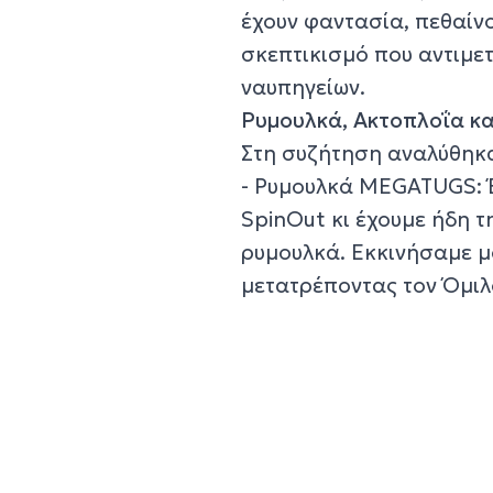
έχουν φαντασία, πεθαίν
σκεπτικισμό που αντιμε
ναυπηγείων.
Ρυμουλκά, Ακτοπλοΐα κ
Στη συζήτηση αναλύθηκα
- Ρυμουλκά MEGATUGS: Έ
SpinOut κι έχουμε ήδη 
ρυμουλκά. Εκκινήσαμε μ
μετατρέποντας τον Όμιλ