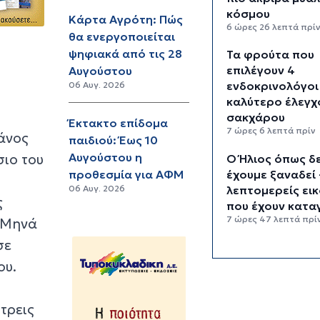
κόσμου
Κάρτα Αγρότη: Πώς
6 ώρες 26 λεπτά πρί
θα ενεργοποιείται
ψηφιακά από τις 28
Τα φρούτα που
επιλέγουν 4
Αυγούστου
ενδοκρινολόγοι
06 Αυγ. 2026
καλύτερο έλεγχ
σακχάρου
Έκτακτο επίδομα
7 ώρες 6 λεπτά πρίν
άνος
παιδιού: Έως 10
Αυγούστου η
ιο του
Ο Ήλιος όπως δ
έχουμε ξαναδεί 
προθεσμία για ΑΦΜ
λεπτομερείς ει
06 Αυγ. 2026
ς
που έχουν κατα
7 ώρες 47 λεπτά πρί
ο Μηνά
σε
“Ελευθερία, ασ
και προσωπική
ου.
εξέλιξη” - Τι κρ
πίσω από την τ
τρεις
σόλο ταξιδιών