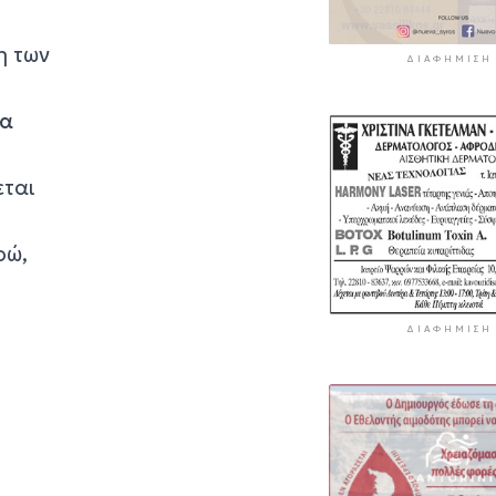
η των
ΔΙΑΦΉΜΙΣΗ
μα
εται
ρώ,
ΔΙΑΦΉΜΙΣΗ