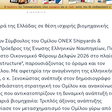
ΔΙΑΦΉΜΙΣΗ
ρά της Ελλάδας σε θέση ισχυρής βιομηχανικής
ων Σύμβουλος του Ομίλου ONEX Shipyards &
 Πρόεδρος της Ένωσης Ελληνικών Ναυπηγείων, Π
 στο Οικονομικό Φόρουμ Δελφών 2026 στο πλαίσ
astructure", παρουσιάζοντας το όραμα και τον
λου. Με αφετηρία την αναγέννηση της ελληνική
, ο κ. Ξενοκώστας ανέπτυξε στον δημοσιογράφ
ισδιάστατη στρατηγική του Ομίλου και ανακοίνω
 που αντικατοπτρίζουν τη δυναμική ανάπτυξή τ
αριά βιομηχανία: Τριπλός άξονας ανάπτυξης
ίασε τον μετασχηματισμό του Ομίλου γύρω από 