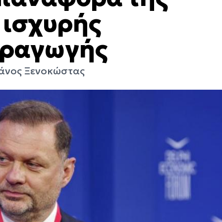
 ισχυρής
αραγωγής
Πάνος Ξενοκώστας