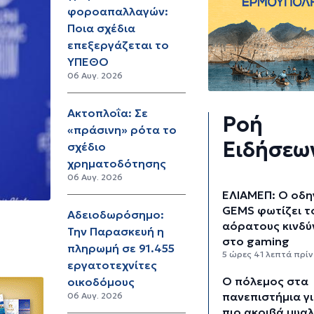
φοροαπαλλαγών:
Ποια σχέδια
επεξεργάζεται το
ΥΠΕΘΟ
06 Αυγ. 2026
Aκτοπλοΐα: Σε
Ροή
«πράσινη» ρότα το
Ειδήσεω
σχέδιο
χρηματοδότησης
06 Αυγ. 2026
ΕΛΙΑΜΕΠ: Ο οδη
GEMS φωτίζει τ
Αδειοδωρόσημο:
αόρατους κινδύ
Την Παρασκευή η
στο gaming
πληρωμή σε 91.455
5 ώρες 41 λεπτά πρίν
εργατοτεχνίτες
Ο πόλεμος στα
οικοδόμους
πανεπιστήμια γι
06 Αυγ. 2026
πιο ακριβά μυα