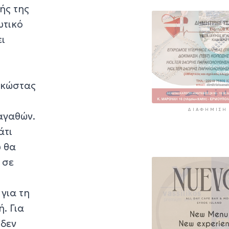
ής της
υτικό
ει
νοκώστας
ΔΙΑΦΉΜΙΣΗ
αγαθών.
άτι
υ θα
 σε
για τη
. Για
 δεν