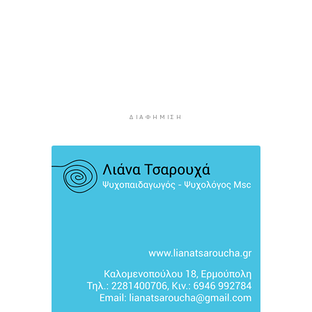
κρηπιδωμάτων στο νέο λιμάνι της Μυκόνου
4 ώρες πρίν
Πώς αμείβεται η αργία της 15ης Αυγούστου
4 ώρες 26 λεπτά πρίν
Ο ρόλος της ΕΡΤ στην ανάδειξη της
πολιτιστικής και τουριστικής ταυτότητας της
Σύρου
ΔΙΑΦΉΜΙΣΗ
4 ώρες 46 λεπτά πρίν