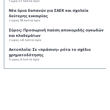
1 ώρα 47 λεπτά πρίν
Νέα όρια δαπανών για ΣΑΕΚ και σχολεία
δεύτερης ευκαιρίας
2 ώρες 18 λεπτά πρίν
Σύρος: Προσωρινή παύση αποκομιδής ογκωδών
και κλαδεμάτων
2 ώρες 48 λεπτά πρίν
Aκτοπλοΐα: Σε «πράσινη» ρότα το σχέδιο
χρηματοδότησης
3 ώρες 6 λεπτά πρίν
Αδειοδωρόσημο: Την Παρασκευή η πληρωμή σε
91.455 εργατοτεχνίτες οικοδόμους
3 ώρες 26 λεπτά πρίν
Το εξωτικό φρούτο που καλλιεργείται μόνο σε
ένα ελληνικό νησί
3 ώρες 46 λεπτά πρίν
Ολοκληρώθηκε η αποκατάσταση των