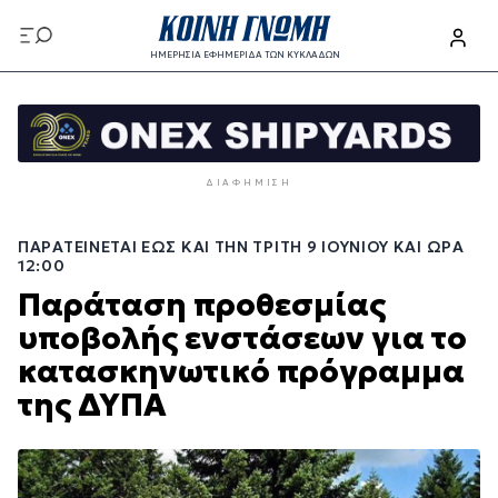
Παράκαμψη
προς
ΗΜΕΡΗΣΙΑ ΕΦΗΜΕΡΙΔΑ ΤΩΝ ΚΥΚΛΑΔΩΝ
το
Παράκαμψη
κυρίως
προς
περιεχόμενο
το
κυρίως
ΔΙΑΦΉΜΙΣΗ
περιεχόμενο
ΠΑΡΑΤΕΊΝΕΤΑΙ ΈΩΣ ΚΑΙ ΤΗΝ ΤΡΊΤΗ 9 ΙΟΥΝΊΟΥ ΚΑΙ ΏΡΑ
12:00
Παράταση προθεσμίας
υποβολής ενστάσεων για το
κατασκηνωτικό πρόγραμμα
της ΔΥΠΑ