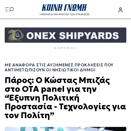
Παράκαμψη
προς
ΗΜΕΡΗΣΙΑ ΕΦΗΜΕΡΙΔΑ ΤΩΝ ΚΥΚΛΑΔΩΝ
το
Παράκαμψη
κυρίως
προς
περιεχόμενο
το
κυρίως
ΔΙΑΦΉΜΙΣΗ
περιεχόμενο
ΜΕ ΑΝΑΦΟΡΆ ΣΤΙΣ ΑΥΞΗΜΈΝΕΣ ΠΡΟΚΛΉΣΕΙΣ ΠΟΥ
ΑΝΤΙΜΕΤΩΠΊΖΟΥΝ ΟΙ ΝΗΣΙΩΤΙΚΟΊ ΔΉΜΟΙ
Πάρος: Ο Κώστας Μπιζάς
στο ΟΤΑ panel για την
“Έξυπνη Πολιτική
Προστασία - Τεχνολογίες για
τον Πολίτη”