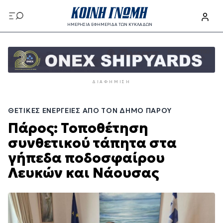
Παράκαμψη
προς
ΗΜΕΡΗΣΙΑ ΕΦΗΜΕΡΙΔΑ ΤΩΝ ΚΥΚΛΑΔΩΝ
το
Παράκαμψη
κυρίως
προς
περιεχόμενο
το
κυρίως
ΔΙΑΦΉΜΙΣΗ
περιεχόμενο
ΘΕΤΙΚΈΣ ΕΝΈΡΓΕΙΕΣ ΑΠΌ ΤΟΝ ΔΉΜΟ ΠΆΡΟΥ
Πάρος: Τοποθέτηση
συνθετικού τάπητα στα
γήπεδα ποδοσφαίρου
Λευκών και Νάουσας