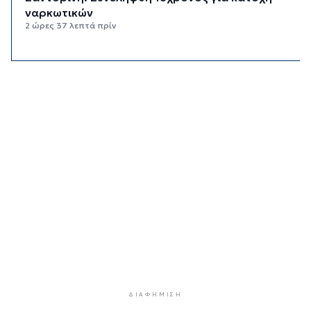
ναρκωτικών
2 ώρες 37 λεπτά πρίν
Βρέθηκε σορός σε σπηλιά στον Λυκαβηττό
κοντά στο εκκλησάκι των Αγίων Ισιδώρων
2 ώρες 58 λεπτά πρίν
Δικηγόρος 46χρονης κατηγορουμένης για
Marfin: Δεν είναι η εντολέας μου στις
φωτογραφίες
3 ώρες 13 λεπτά πρίν
Συνεδρίασε η Επιτροπή Εκτίμησης Κινδύνου
λόγω των υψηλών θερμοκρασιών και της
ενίσχυσης των ανέμων
3 ώρες 35 λεπτά πρίν
Τήνος: Σύλληψη για κλοπή και παραμέληση
εποπτείας ανηλίκων
3 ώρες 58 λεπτά πρίν
ΔΙΑΦΉΜΙΣΗ
Οι «Φρουροί» ζωντανεύουν την αρχαϊκή εποχή