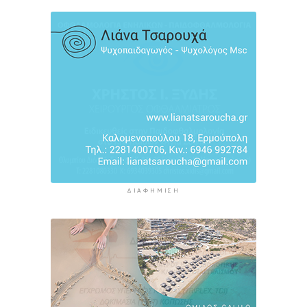
του Σαγκρίου
4 ώρες 15 λεπτά πρίν
Ρέθυμνο: Η επόμενη μέρα του τουρισμού μετά
τις πυρκαγιές, η εικόνα σε Πρέβελη και Άγιο
Βασίλειο
4 ώρες 37 λεπτά πρίν
ΔΙΑΦΉΜΙΣΗ