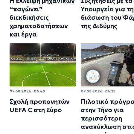
Η έλλειψη μηχανικών
Συζητήσεις με το
“παγώνει”
Υπουργείο για τη
διεκδικήσεις
διάσωση του Φά
χρηματοδοτήσεων
της Διδύμης
και έργα
07.08.2026 · 06:40
07.08.2026 · 06:35
Σχολή προπονητών
Πιλοτικό πρόγρ
UEFA C στη Σύρο
στην Τήνο για
περισσότερη
ανακύκλωση στι