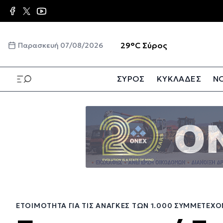
Παράκαμψη
προς
το
κυρίως
☀️
29°C
Σύρος
Παρασκευή 07/08/2026
περιεχόμενο
ΣΥΡΟΣ
ΚΥΚΛΑΔΕΣ
ΝΟ
Παράκαμψη
προς
το
κυρίως
περιεχόμενο
ΕΤΟΙΜΌΤΗΤΑ ΓΙΑ ΤΙΣ ΑΝΆΓΚΕΣ ΤΩΝ 1.000 ΣΥΜΜΕΤΕΧ