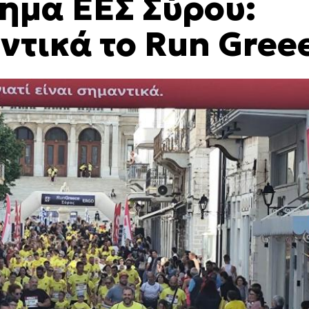
ήμα ΕΕΣ Σύρου:
ντικά το Run Gree