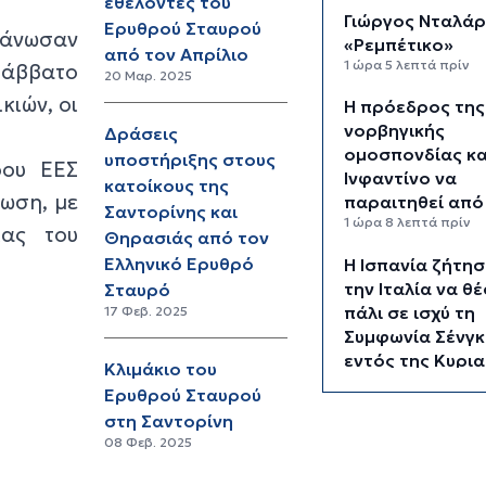
εθελοντές του
Γιώργος Νταλάρ
Ερυθρού Σταυρού
ργάνωσαν
«Ρεμπέτικο»
από τον Απρίλιο
1 ώρα 5 λεπτά πρίν
Σάββατο
20 Μαρ. 2025
κιών, οι
Η πρόεδρος της
νορβηγικής
Δράσεις
ομοσπονδίας κα
υποστήριξης στους
ρου ΕΕΣ
Ινφαντίνο να
κατοίκους της
νωση, με
παραιτηθεί από 
Σαντορίνης και
1 ώρα 8 λεπτά πρίν
ιας του
Θηρασιάς από τον
Ελληνικό Ερυθρό
H Ισπανία ζήτη
την Ιταλία να θέ
Σταυρό
πάλι σε ισχύ τη
17 Φεβ. 2025
Συμφωνία Σένγκ
εντός της Κυρια
Κλιμάκιο του
Αυγούστου
Ερυθρού Σταυρού
1 ώρα 47 λεπτά πρίν
στη Σαντορίνη
08 Φεβ. 2025
«Στάχτη» 272.8
στρέμματα αυτ