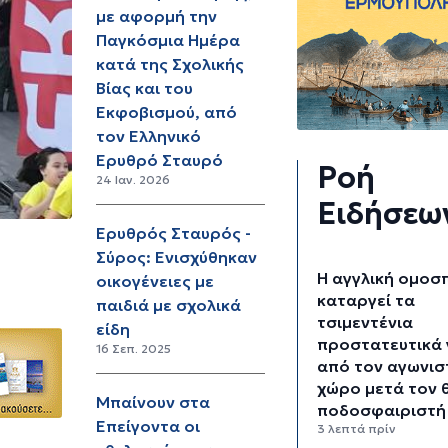
με αφορμή την
Παγκόσμια Ημέρα
κατά της Σχολικής
Βίας και του
Εκφοβισμού, από
τον Ελληνικό
Ερυθρό Σταυρό
Ροή
24 Ιαν. 2026
Ειδήσεω
Ερυθρός Σταυρός -
Σύρος: Ενισχύθηκαν
Η αγγλική ομοσ
οικογένειες με
καταργεί τα
παιδιά με σχολικά
τσιμεντένια
είδη
προστατευτικά
16 Σεπ. 2025
από τον αγωνισ
χώρο μετά τον 
Μπαίνουν στα
ποδοσφαιριστή
Επείγοντα οι
3 λεπτά πρίν