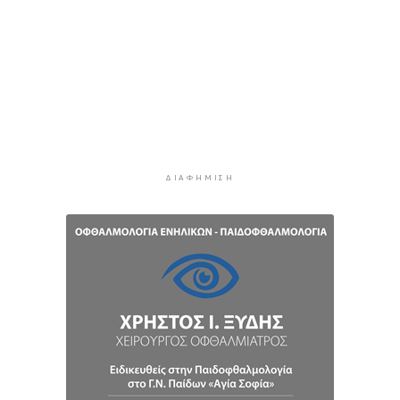
Κυκλάδες: Συνελήφθησαν έξι άτομα για
ηχορύπανση από καταστήματα
3 ώρες 35 λεπτά πρίν
Ειδικό Χωροταξικό για τον Τουρισμό: Οι νέοι
κανόνες για επενδύσεις, νησιά και
προορισμούς υπό πίεση
3 ώρες 59 λεπτά πρίν
ΔΙΑΦΉΜΙΣΗ
Ήττα της Σάκκαρη με 2-0 από την Γκοφ και
αποκλεισμός στο Τορόντο
4 ώρες 18 λεπτά πρίν
Πολύ υψηλός κίνδυνος πυρκαγιάς σήμερα σε
Κρήτη και Βόρειο Αιγαίο, ποιες περιοχές είναι
στο «πορτοκαλί»
4 ώρες 38 λεπτά πρίν