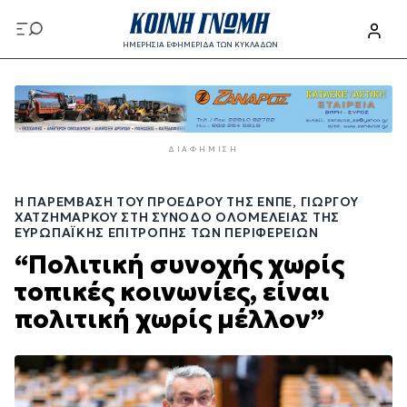
Παράκαμψη
προς
ΗΜΕΡΗΣΙΑ ΕΦΗΜΕΡΙΔΑ ΤΩΝ ΚΥΚΛΑΔΩΝ
το
Παράκαμψη
κυρίως
προς
περιεχόμενο
το
κυρίως
ΔΙΑΦΉΜΙΣΗ
περιεχόμενο
Η ΠΑΡΈΜΒΑΣΗ ΤΟΥ ΠΡΟΈΔΡΟΥ ΤΗΣ ΕΝΠΕ, ΓΙΏΡΓΟΥ
ΧΑΤΖΗΜΆΡΚΟΥ ΣΤΗ ΣΎΝΟΔΟ ΟΛΟΜΈΛΕΙΑΣ ΤΗΣ
ΕΥΡΩΠΑΪΚΉΣ ΕΠΙΤΡΟΠΉΣ ΤΩΝ ΠΕΡΙΦΕΡΕΙΏΝ
“Πολιτική συνοχής χωρίς
τοπικές κοινωνίες, είναι
πολιτική χωρίς μέλλον”