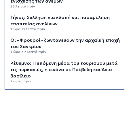
ενίσχυσης των ανέμων
58 λεπτά πρίν
Τήνος: Σύλληψη για κλοπή και παραμέληση
εποπτείας ανηλίκων
1 ώρα 21 λεπτά πρίν
Οι «Φρουροί» ζωντανεύουν την αρχαϊκή εποχή
του Σαγκρίου
1 ώρα 39 λεπτά πρίν
Ρέθυμνο: Η επόμενη μέρα του τουρισμού μετά
τις πυρκαγιές, η εικόνα σε Πρέβελη και Άγιο
Βασίλειο
2 ώρες πρίν
Ο «χάρτης» των πληρωμών από τον e-ΕΦΚΑ και
τη ΔΥΠΑ έως τις 14 Αυγούστου
2 ώρες 34 λεπτά πρίν
Ο Ζελένσκι ευχαριστεί τη Γερουσία των ΗΠΑ για
τις νέες κυρώσεις κατά της Ρωσίας
3 ώρες πρίν