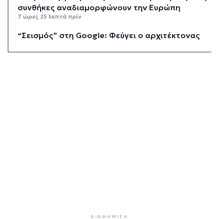
συνθήκες αναδιαμορφώνουν την Ευρώπη
7 ώρες 25 λεπτά πρίν
“Σεισμός” στη Google: Φεύγει ο αρχιτέκτονας
της AI, Jeff Dean
8 ώρες 5 λεπτά πρίν
Το παρεξηγημένο αιθέριο έλαιο που κρατά
μακριά τα κουνούπια για 3 ώρες
8 ώρες 35 λεπτά πρίν
Ζητείται λύση στον γρίφο των
φοροαπαλλαγών: Ποια σχέδια επεξεργάζεται
το ΥΠΕΘΟ
9 ώρες 5 λεπτά πρίν
Ενδιαφέρον του Δήμου Πάρου για τη στέγαση
των εκπαιδευτικών
9 ώρες 35 λεπτά πρίν
Πάνω από 90 ειδικότητες και 860 τμήματα στις
δημόσιες ΣΑΕΚ
ΔΙΑΦΉΜΙΣΗ