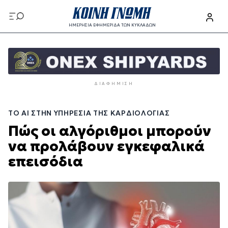
Παράκαμψη
προς
ΗΜΕΡΗΣΙΑ ΕΦΗΜΕΡΙΔΑ ΤΩΝ ΚΥΚΛΑΔΩΝ
το
Παράκαμψη
κυρίως
προς
περιεχόμενο
το
κυρίως
ΔΙΑΦΉΜΙΣΗ
περιεχόμενο
ΤΟ ΑΙ ΣΤΗΝ ΥΠΗΡΕΣΊΑ ΤΗΣ ΚΑΡΔΙΟΛΟΓΊΑΣ
Πώς οι αλγόριθμοι μπορούν
να προλάβουν εγκεφαλικά
επεισόδια