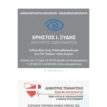
10 ώρες 5 λεπτά πρίν
Αυξήθηκαν οι Έλληνες που αποφάσισαν να
διακόψουν το κάπνισμα
10 ώρες 35 λεπτά πρίν
ΔΙΑΦΉΜΙΣΗ