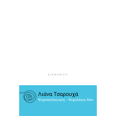
Σύρος: Σε πλαστό βίντεο στο Tik Tok ο Αλέξης
Αθανασίου
3 ώρες 33 λεπτά πρίν
Λαϊκές και ρεμπέτικες βραδιές στην
κατασκήνωση "Νήτες" στον Μέγα Γιαλό
3 ώρες 50 λεπτά πρίν
Ο «χάρτης» των πληρωμών από e-ΕΦΚΑ και
ΔΥΠΑ έως 14 Αυγούστου
3 ώρες 56 λεπτά πρίν
Τουρισμός για Όλους 2026: Ανοιχτή η
πλατφόρμα για όλα τα ΑΦΜ
4 ώρες 17 λεπτά πρίν
ΔΙΑΦΉΜΙΣΗ