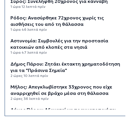
Σύρος: Συνελήφθη 20χρονος για κάνναβη
1 ώρα 12 λεπτά πρίν
Ρόδος: Ανασύρθηκε 72χρονος χωρίς τις
αισθήσεις του από τη θάλασσα
1 ώρα 46 λεπτά πρίν
Αστυνομία: Συμβουλές για την προστασία
κατοικιών από κλοπές στα νησιά
1 ώρα 47 λεπτά πρίν
Δήμος Πάρου: Ζητάει έκτακτη χρηματοδότηση
για τα "Πράσινα Σημεία"
2 ώρες 10 λεπτά πρίν
Μήλος: Απεγκλωβίστηκε 33χρονος που είχε
αναρριχηθεί σε βράχο μέσα στη θάλασσα
2 ώρες 36 λεπτά πρίν
Δήμος Πάρου: Αδυνατεί να πραγματοποιήσει
την αποκομιδή των ογκωδών αποβλήτων
3 ώρες 13 λεπτά πρίν