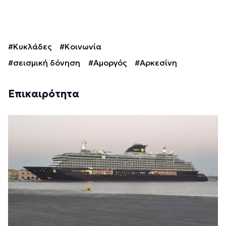
#Κυκλάδες
#Κοινωνία
#σεισμική δόνηση
#Αμοργός
#Αρκεσίνη
Επικαιρότητα