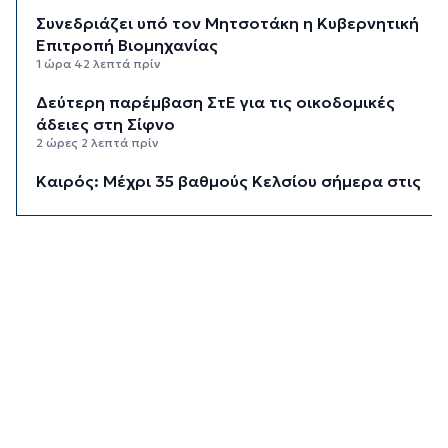
Συνεδριάζει υπό τον Μητσοτάκη η Κυβερνητική
Επιτροπή Βιομηχανίας
1 ώρα 42 λεπτά πρίν
Δεύτερη παρέμβαση ΣτΕ για τις οικοδομικές
άδειες στη Σίφνο
2 ώρες 2 λεπτά πρίν
Καιρός: Μέχρι 35 βαθμούς Κελσίου σήμερα στις
Κυκλάδες
2 ώρες 18 λεπτά πρίν
Διαχωριστικές γραμμές
2 ώρες 28 λεπτά πρίν
Η φωτογραφία της ημέρας
2 ώρες 38 λεπτά πρίν
Στον Α.Ο. Θήρας η Μαριάννα Καλαπίδα
2 ώρες 48 λεπτά πρίν
Ανανέωσε με το Ν.Ο.ΠΕ Ρεθύμνου η Ελένη