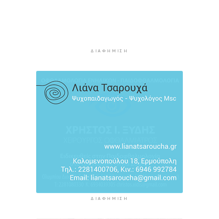
Ρούσσου
2 ώρες 53 λεπτά πρίν
Ανάβει τις “μηχανές” για την κρουαζιέρα στη
Σύρο
2 ώρες 58 λεπτά πρίν
ΔΙΑΦΉΜΙΣΗ
ΔΙΑΦΉΜΙΣΗ