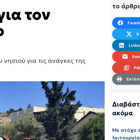
το άρθρ
για τον
Face
ο
X
Linke
Ema
νησιού για τις ανάγκες της
PD
Εκτύ
Διαβάστ
ακόμα
Με στόχο 
λειτουργία