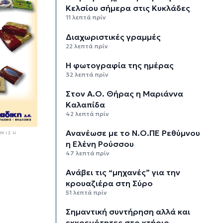
Κελσίου σήμερα στις Κυκλάδες
11 λεπτά πρίν
Διαχωριστικές γραμμές
22 λεπτά πρίν
Η φωτογραφία της ημέρας
32 λεπτά πρίν
Στον Α.Ο. Θήρας η Μαριάννα
Καλαπίδα
42 λεπτά πρίν
Ανανέωσε με το Ν.Ο.ΠΕ Ρεθύμνου
ΜΙΣΗ
η Ελένη Ρούσσου
47 λεπτά πρίν
Ανάβει τις “μηχανές” για την
κρουαζιέρα στη Σύρο
51 λεπτά πρίν
Σημαντική συντήρηση αλλά και
εκκρεμότητες στο κτήριο