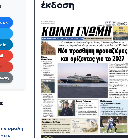
έκδοση
ο
book
dIn
il
F
πωση
ε
την ομαλή
 των