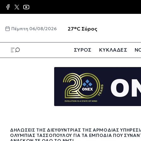
Παράκαμψη
προς
το
κυρίως
☀️
27°C
Σύρος
Πέμπτη 06/08/2026
περιεχόμενο
ΣΥΡΟΣ
ΚΥΚΛΑΔΕΣ
ΝΟ
Παράκαμψη
προς
το
κυρίως
περιεχόμενο
ΔΗΛΏΣΕΙΣ ΤΗΣ ΔΙΕΥΘΎΝΤΡΙΑΣ ΤΗΣ ΑΡΜΌΔΙΑΣ ΥΠΗΡΕΣ
ΟΛΥΜΠΊΑΣ ΤΑΣΣΟΠΟΎΛΟΥ ΓΙΑ ΤΑ ΕΜΠΌΔΙΑ ΠΟΥ ΣΥΝΑΝ
ΑΝΑΓΚΏΝ ΣΕ ΌΛΟ ΤΟ ΝΗΣΊ