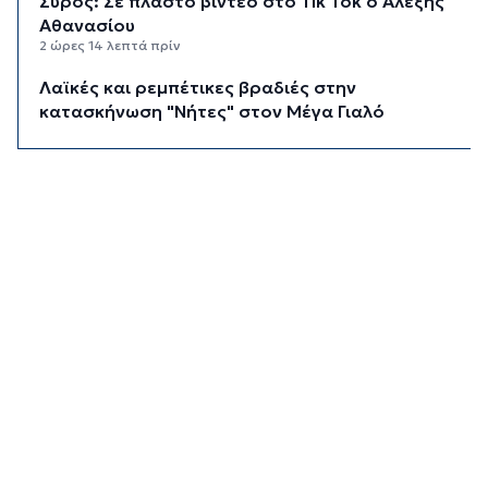
Σύρος: Σε πλαστό βίντεο στο Tik Tok ο Αλέξης
Αθανασίου
2 ώρες 14 λεπτά πρίν
Λαϊκές και ρεμπέτικες βραδιές στην
κατασκήνωση "Νήτες" στον Μέγα Γιαλό
2 ώρες 31 λεπτά πρίν
Ο «χάρτης» των πληρωμών από e-ΕΦΚΑ και
ΔΥΠΑ έως 14 Αυγούστου
2 ώρες 37 λεπτά πρίν
Τουρισμός για Όλους 2026: Ανοιχτή η
πλατφόρμα για όλα τα ΑΦΜ
2 ώρες 59 λεπτά πρίν
Αύγουστος στην Ίο
3 ώρες 28 λεπτά πρίν
Παράταση για περισσότερες από 400
επιχειρήσεις στο «Εξοικονομώ – Επιχειρώ»
3 ώρες 29 λεπτά πρίν