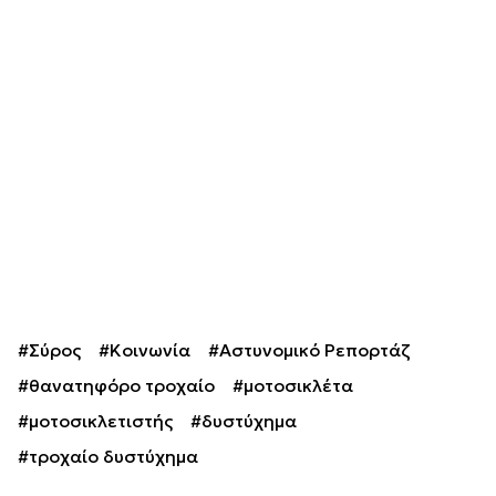
#Σύρος
#Κοινωνία
#Αστυνομικό Ρεπορτάζ
#θανατηφόρο τροχαίο
#μοτοσικλέτα
#μοτοσικλετιστής
#δυστύχημα
#τροχαίο δυστύχημα