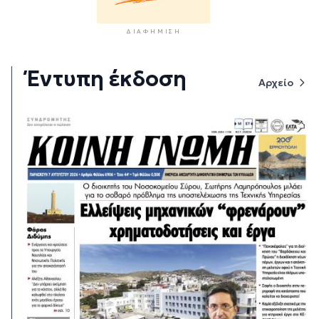
ΔΙΑΦΉΜΙΣΗ
Έντυπη έκδοση
Αρχείο