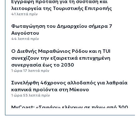
Έγγραφη πρόταση για τη σύσταση και
λειτουργεία της Τουριστικής Επιτροπής
41 λεπτά πρίν
Φωταγώγηση του Δημαρχείου σήμερα 7
Αυγούστου
44 λεπτά πρίν
Ο Διεθνής Μαραθώνιος Ρόδου και η TUI
συνεχίζουν την εξαιρετικά επιτυχημένη
συνεργασία έως το 2030
1 ώρα 17 λεπτά πρίν
Συνελήφθη 46χρονος αλλοδαπός για λαθραία
καπνικά προϊόντα στη Μύκονο
1 ώρα 53 λεπτά πρίν
MyCoast: «Σαφάρι» ελέγχων σε πάνω από 300
παραλίες: Έως 73.000 ευρώ τα πρόστιμα
2 ώρες 21 λεπτά πρίν
Γονικές παροχές: Πότε μπορεί να θεωρηθούν
δωρεές και να φορολογηθούν