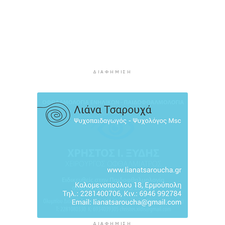
MyCoast: «Σαφάρι» ελέγχων σε πάνω από 300
παραλίες: Έως 73.000 ευρώ τα πρόστιμα
4 ώρες 32 λεπτά πρίν
Γονικές παροχές: Πότε μπορεί να θεωρηθούν
δωρεές και να φορολογηθούν
5 ώρες 10 λεπτά πρίν
ΔΙΑΦΉΜΙΣΗ
Σαφάρι ελέγχων στις παραλίες: Οι περιοχές με
τις περισσότερες καταγγελίες – Πώς τα drones
εντοπίζουν τις αυθαιρεσίες
5 ώρες 44 λεπτά πρίν
Έρευνα ΕΟΤ: Η Ελλάδα στις κορυφαίες επιλογές
των Ευρώπαίων ταξιδιωτών
5 ώρες 46 λεπτά πρίν
ΔΙΑΦΉΜΙΣΗ