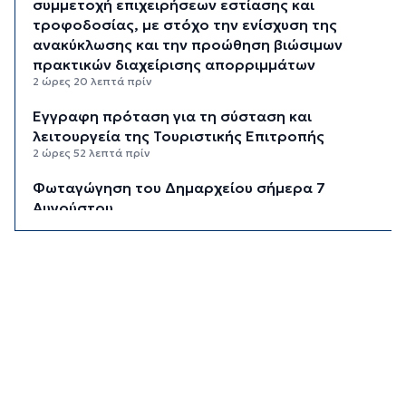
συμμετοχή επιχειρήσεων εστίασης και
τροφοδοσίας, με στόχο την ενίσχυση της
ανακύκλωσης και την προώθηση βιώσιμων
πρακτικών διαχείρισης απορριμμάτων
2 ώρες 20 λεπτά πρίν
Έγγραφη πρόταση για τη σύσταση και
λειτουργεία της Τουριστικής Επιτροπής
2 ώρες 52 λεπτά πρίν
Φωταγώγηση του Δημαρχείου σήμερα 7
Αυγούστου
2 ώρες 55 λεπτά πρίν
Ο Διεθνής Μαραθώνιος Ρόδου και η TUI
συνεχίζουν την εξαιρετικά επιτυχημένη
συνεργασία έως το 2030
3 ώρες 28 λεπτά πρίν
Συνελήφθη 46χρονος αλλοδαπός για λαθραία
καπνικά προϊόντα στη Μύκονο
4 ώρες 4 λεπτά πρίν