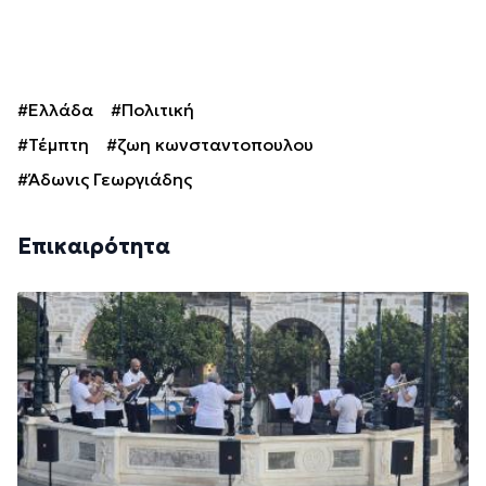
#Ελλάδα
#Πολιτική
#Τέμπτη
#ζωη κωνσταντοπουλου
#Άδωνις Γεωργιάδης
Επικαιρότητα