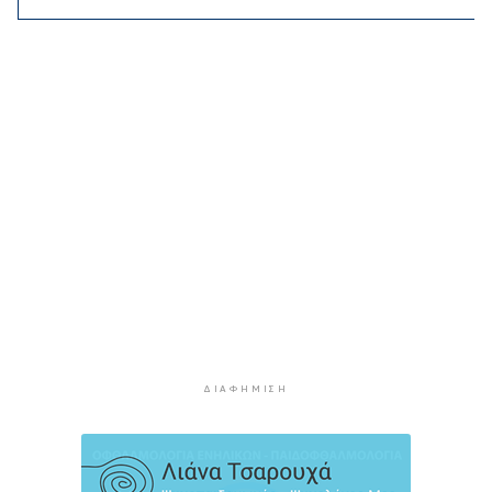
μια νέα κρίση
1 ώρα 45 λεπτά πρίν
Υπουργείο Υγείας: Στέλνει μήνυμα για ασφαλή
κολύμβηση στους άνω των 60 – 284 θάνατοι
από πνιγμό πέρυσι
2 ώρες 8 λεπτά πρίν
Στο επίκεντρο οι δράσεις του Συνδέσμου και οι
δυνατότητες περαιτέρω συνεργασίας
2 ώρες 46 λεπτά πρίν
Η Τουρκία περιορίζει την κίνηση των εμπορικών
πλοίων που εισέρχονται στη Μαύρη Θάλασσα
2 ώρες 46 λεπτά πρίν
Φρουροί της Επανάστασης: Το άνοιγμα των
Στενών του Ορμούζ δεν σχετίζεται με τις
ΔΙΑΦΉΜΙΣΗ
διαπραγματεύσεις Τεχεράνης και Ομάν
3 ώρες 9 λεπτά πρίν
Χαρδαλιάς: Καμία ανεμογεννήτρια σε καμένες
και αναδασωτέες περιοχές της Αττικής