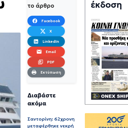
υ
έκδοση
το άρθρο
Facebook
X
LinkedIn
Email
PDF
Εκτύπωση
Διαβάστε
ακόμα
Σαντορίνη: 62χρονη
μεταφέρθηκε νεκρή