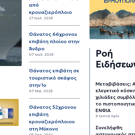
από
κρουαζιερόπλοιο
27 Ιουλ. 2026
Θάνατος 66χρονου
επιβάτη πλοίου στην
Άνδρο
Ροή
07 Ιουλ. 2026
Ειδήσεω
Θάνατος επιβάτη σε
τουριστικό σκάφος
Μεταβιβάσεις: 
στην Ίο
ελεγκτικό κόσκι
07 Μαϊ. 2026
χιλιάδες συμβόλ
το πιστοποιητι
Θάνατος 52χρονου
ΕΝΦΙΑ
επιβάτη
9 λεπτά πρίν
κρουαζιερόπλοιου
Συνελήφθη
στη Μύκονο
αστυνομικός στ
05 Οκτ. 2024