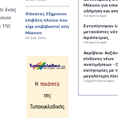
Μύκονο για επικ
τι ένας
οδήγηση και απ
Θάνατος 53χρονου
30 λεπτά πρίν
λοιου
επιβάτη πλοίου που
ι της
Εντοπίστηκαν 4
είχε επιβιβαστεί στη
μετανάστες νότ
Μύκονο
Ιεράπετρας
20 Σεπ. 2024
49 λεπτά πρίν
Ακρίβεια: Αυξάν
κίνδυνος νέων
ανατιμήσεων - 
κατηγορίες με τ
μεγαλύτερη πίε
1 ώρα 9 λεπτά πρίν
Συνεδριάζει υπό
Μητσοτάκη η
Κυβερνητική Επ
Βιομηχανίας
1 ώρα 29 λεπτά πρίν