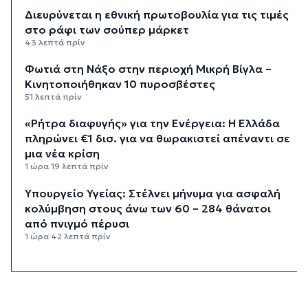
Διευρύνεται η εθνική πρωτοβουλία για τις τιμές
στο ράφι των σούπερ μάρκετ
43 λεπτά πρίν
Φωτιά στη Νάξο στην περιοχή Μικρή Βίγλα –
Κινητοποιήθηκαν 10 πυροσβέστες
51 λεπτά πρίν
«Ρήτρα διαφυγής» για την Ενέργεια: Η Ελλάδα
πληρώνει €1 δισ. για να θωρακιστεί απέναντι σε
μια νέα κρίση
1 ώρα 19 λεπτά πρίν
Υπουργείο Υγείας: Στέλνει μήνυμα για ασφαλή
κολύμβηση στους άνω των 60 – 284 θάνατοι
από πνιγμό πέρυσι
1 ώρα 42 λεπτά πρίν
Στο επίκεντρο οι δράσεις του Συνδέσμου και οι
δυνατότητες περαιτέρω συνεργασίας
2 ώρες 20 λεπτά πρίν