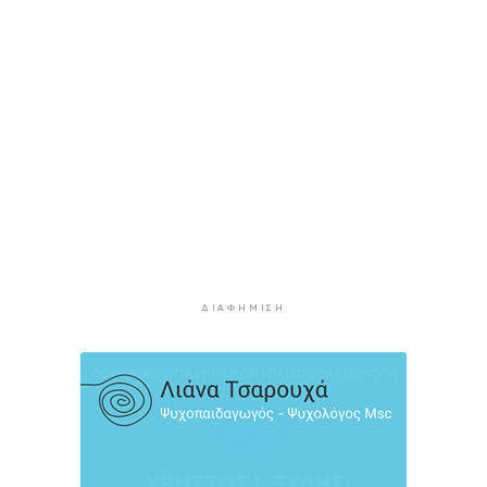
Η Τουρκία περιορίζει την κίνηση των εμπορικών
πλοίων που εισέρχονται στη Μαύρη Θάλασσα
2 ώρες 20 λεπτά πρίν
Φρουροί της Επανάστασης: Το άνοιγμα των
Στενών του Ορμούζ δεν σχετίζεται με τις
διαπραγματεύσεις Τεχεράνης και Ομάν
2 ώρες 43 λεπτά πρίν
Χαρδαλιάς: Καμία ανεμογεννήτρια σε καμένες
και αναδασωτέες περιοχές της Αττικής
3 ώρες 20 λεπτά πρίν
Σε 57χρονη γυναίκα ανήκει η σορός στον
ΔΙΑΦΉΜΙΣΗ
Λυκαβηττό, από πτώση ο θάνατος
3 ώρες 42 λεπτά πρίν
Νέα στήριξη στη Φιλαρμονική Ορχήστρα του
Δήμου Σύρου – Ερμούπολης
4 ώρες 23 λεπτά πρίν